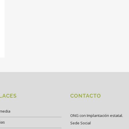
LACES
CONTACTO
imedia
ONG con Implantación estatal.
ias
Sede Social