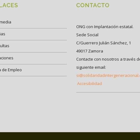
LACES
CONTACTO
imedia
ONG con Implantación estatal.
ias
Sede Social
C/Guerrero Julián Sánchez, 1
ultas
49017 Zamora
aciones
Contacte con nosotros a través d
siguiente email:
a de Empleo
si@solidaridadintergeneracional
Accesibilidad