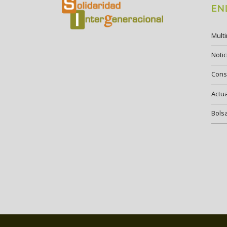
EN
Mult
Notic
Cons
Actu
Bols