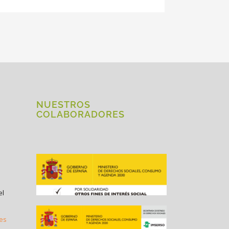
NUESTROS
COLABORADORES
el
.es