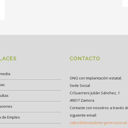
LACES
CONTACTO
imedia
ONG con Implantación estatal.
ias
Sede Social
C/Guerrero Julián Sánchez, 1
ultas
49017 Zamora
aciones
Contacte con nosotros a través d
siguiente email:
a de Empleo
si@solidaridadintergeneracional