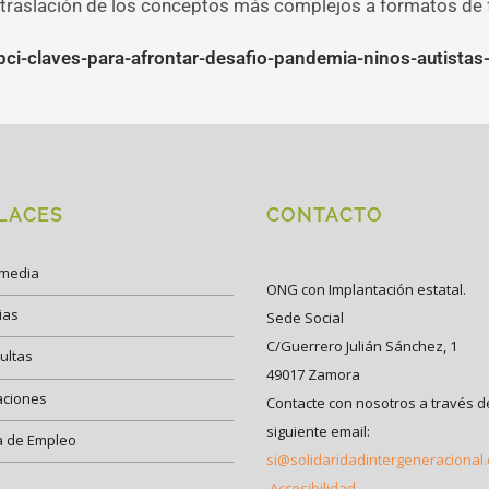
a traslación de los conceptos más complejos a formatos de 
abci-claves-para-afrontar-desafio-pandemia-ninos-autist
LACES
CONTACTO
imedia
ONG con Implantación estatal.
ias
Sede Social
C/Guerrero Julián Sánchez, 1
ultas
49017 Zamora
aciones
Contacte con nosotros a través d
siguiente email:
a de Empleo
si@solidaridadintergeneracional
Accesibilidad