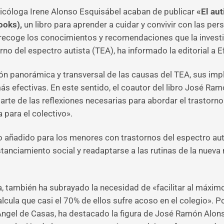
icóloga Irene Alonso Esquisábel acaban de publicar
«El au
ooks),
un libro para aprender a cuidar y convivir con las pe
 recoge los conocimientos y recomendaciones que la investi
no del espectro autista (TEA), ha informado la editorial a E
ón panorámica y transversal de las causas del TEA, sus imp
ás efectivas. En este sentido, el coautor del libro José Ra
rte de las reflexiones necesarias para abordar el trastorn
 para el colectivo».
o añadido para los menores con trastornos del espectro au
distanciamiento social y readaptarse a las rutinas de la nu
, también ha subrayado la necesidad de «facilitar al máximo
alcula que casi el 70% de ellos sufre acoso en el colegio». P
ngel de Casas, ha destacado la figura de José Ramón Alons