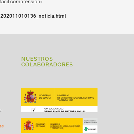
fácil comprensión».
as-202011010136_noticia.html
NUESTROS
COLABORADORES
el
.es