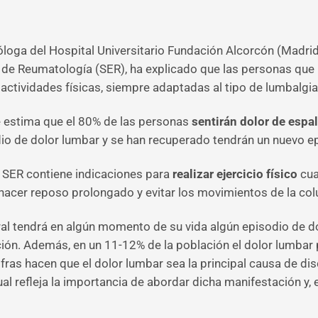
óloga del Hospital Universitario Fundación Alcorcón (Madrid
de Reumatología (SER), ha explicado que las personas que
 actividades físicas, siempre adaptadas al tipo de lumbalgi
e estima que el 80% de las personas
sentirán dolor de espa
dio de dolor lumbar y se han recuperado tendrán un nuevo ep
 SER contiene indicaciones para
realizar ejercicio físico
cua
hacer reposo prolongado y evitar los movimientos de la col
al tendrá en algún momento de su vida algún episodio de dol
ón. Además, en un 11-12% de la población el dolor lumbar p
ifras hacen que el dolor lumbar sea la principal causa de di
al refleja la importancia de abordar dicha manifestación y, e