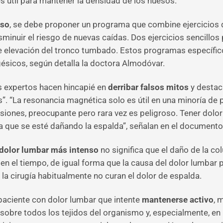
s útil para mantener la densidad de los huesos.
nso
, se debe proponer un programa que combine ejercicios de
isminuir el riesgo de nuevas caídas. Dos ejercicios sencillo
 de elevación del tronco tumbado. Estos programas específi
ésicos, según detalla la doctora Almodóvar.
os expertos hacen hincapié en
derribar falsos mitos
y destaca
”. “La resonancia magnética solo es útil en una minoría de 
asiones, preocupante pero rara vez es peligroso. Tener dol
ca que se esté dañando la espalda”, señalan en el documento
olor lumbar más intenso
no significa que el daño de la 
 en el tiempo, de igual forma que la causa del dolor lumbar 
 la cirugía habitualmente no curan el dolor de espalda.
paciente con dolor lumbar que intente
mantenerse activo
, 
o sobre todos los tejidos del organismo y, especialmente, e