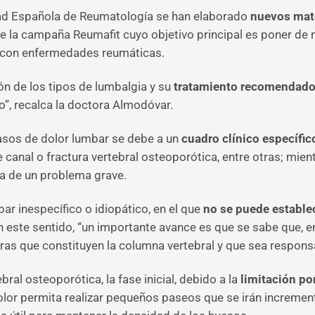
ad Española de Reumatología se han elaborado
nuevos mat
e la campaña Reumafit cuyo objetivo principal es poner de m
es con enfermedades reumáticas.
ón de los tipos de lumbalgia y su
tratamiento recomendad
so”, recalca la doctora Almodóvar.
casos de dolor lumbar se debe a un
cuadro clínico específic
de canal o fractura vertebral osteoporótica, entre otras; mi
a de un problema grave.
ar inespecífico o idiopático, en el que
no se puede estable
 este sentido, “un importante avance es que se sabe que, en
as que constituyen la columna vertebral y que sea responsab
bral osteoporótica, la fase inicial, debido a la
limitación por
lor permita realizar pequeños paseos que se irán incrementa