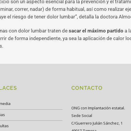
cicio son un aspecto esencial para la prevención y el tratami
minar, correr, nadar) de forma habitual, así como realizar ej
ye el riesgo de tener dolor lumbar”, detalla la doctora Almo
nas con dolor lumbar traten de
sacar el máximo partido
a l
rir de forma independiente, ya sea la aplicación de calor lo
s.
LACES
CONTACTO
imedia
ONG con Implantación estatal.
ias
Sede Social
C/Guerrero Julián Sánchez, 1
ultas
49017 Zamora