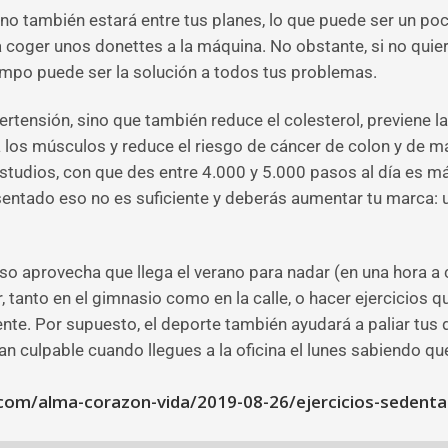
o también estará entre tus planes, lo que puede ser un poco
ir a coger unos donettes a la máquina. No obstante, si no qui
iempo puede ser la solución a todos tus problemas.
rtensión, sino que también reduce el colesterol, previene la
ica los músculos y reduce el riesgo de cáncer de colon y de 
 estudios, con que des entre 4.000 y 5.000 pasos al día es m
 sentado eso no es suficiente y deberás aumentar tu marca:
nso aprovecha que llega el verano para nadar (en una hora a
er, tanto en el gimnasio como en la calle, o hacer ejercicios 
te. Por supuesto, el deporte también ayudará a paliar tus d
s tan culpable cuando llegues a la oficina el lunes sabiend
com/alma-corazon-vida/2019-08-26/ejercicios-sedentar