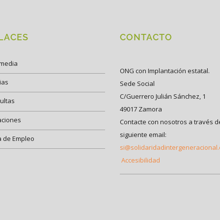
LACES
CONTACTO
imedia
ONG con Implantación estatal.
ias
Sede Social
C/Guerrero Julián Sánchez, 1
ultas
49017 Zamora
aciones
Contacte con nosotros a través d
siguiente email:
a de Empleo
si@solidaridadintergeneracional
Accesibilidad