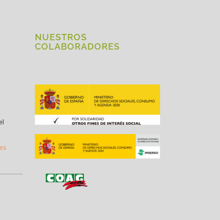
NUESTROS
COLABORADORES
el
.es