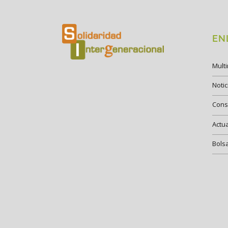
EN
Mult
Notic
Cons
Actu
Bols