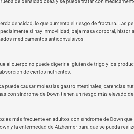
rueba de densidad ósea y se puede tratar con medicamento
erda densidad, lo que aumenta el riesgo de fractura. Las 
specialmente si hay inmovilidad, baja masa corporal, histori
nados medicamentos anticonvulsivos.
e el cuerpo no puede digerir el gluten de trigo y los produ
 absorción de ciertos nutrientes.
 puede causar molestias gastrointestinales, carencias nutrit
as con síndrome de Down tienen un riesgo más elevado de t
coz es más frecuente en adultos con síndrome de Down que e
own y la enfermedad de Alzheimer para que se pueda realiza