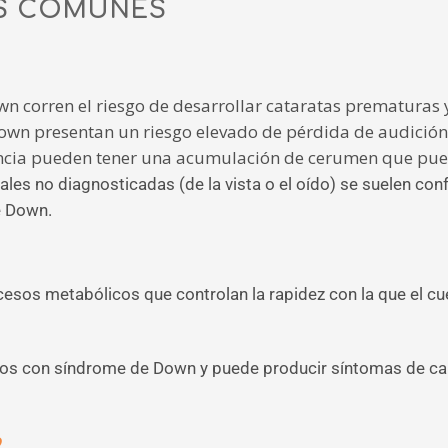
S COMUNES
n corren el riesgo de desarrollar cataratas prematuras
own presentan un riesgo elevado de pérdida de audición 
ncia pueden tener una acumulación de cerumen que pued
les no diagnosticadas (de la vista o el oído) se suelen con
e Down.
rocesos metabólicos que controlan la rapidez con la que el 
ltos con síndrome de Down y puede producir síntomas de can
o