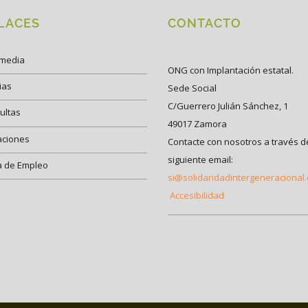
LACES
CONTACTO
imedia
ONG con Implantación estatal.
ias
Sede Social
C/Guerrero Julián Sánchez, 1
ultas
49017 Zamora
aciones
Contacte con nosotros a través d
siguiente email:
a de Empleo
si@solidaridadintergeneracional
Accesibilidad