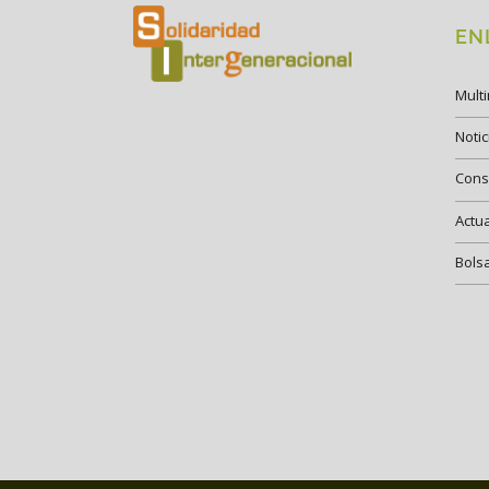
EN
Mult
Notic
Cons
Actu
Bols