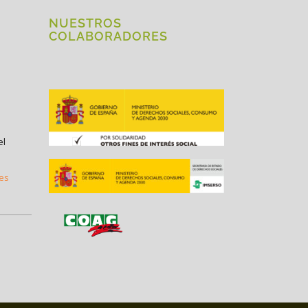
NUESTROS
COLABORADORES
el
.es