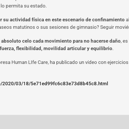
 lo permita su estado.
 su actividad física en este escenario de confinamiento
a
paseos matutinos o sus sesiones de gimnasio? Seguir movi
 absoluto celo cada movimiento para no hacerse daño
, e
fuerza, flexibilidad, movilidad articular y equilibrio
.
resa Human LIfe Care, ha publicado un vídeo con ejercicio
po/2020/03/18/5e71ed99fc6c83e73d8b45c8.html