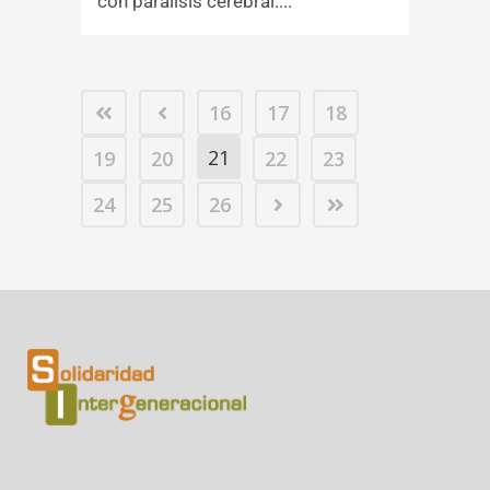
con parálisis cerebral....
16
17
18
21
19
20
22
23
24
25
26