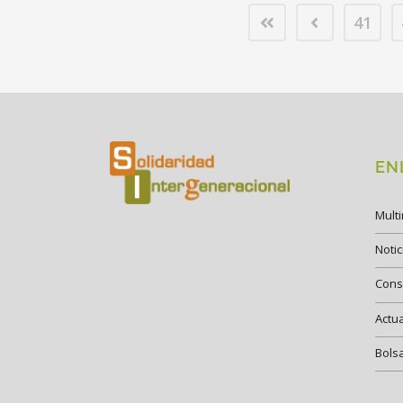
41
EN
Mult
Notic
Cons
Actu
Bols