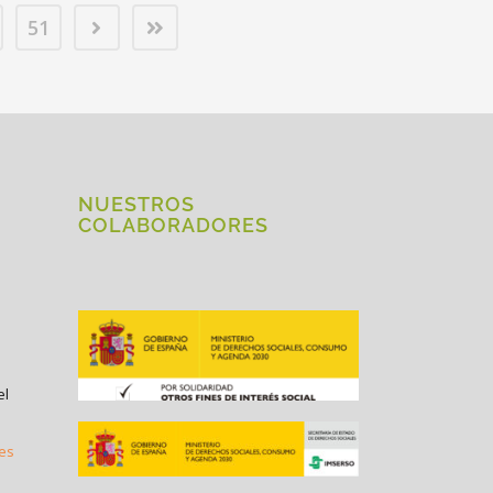
51
NUESTROS
COLABORADORES
el
.es