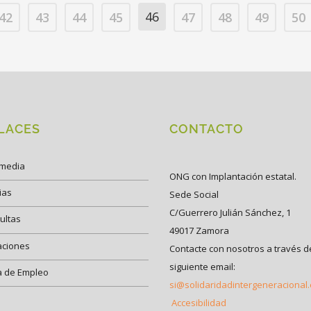
46
42
43
44
45
47
48
49
50
LACES
CONTACTO
imedia
ONG con Implantación estatal.
ias
Sede Social
C/Guerrero Julián Sánchez, 1
ultas
49017 Zamora
aciones
Contacte con nosotros a través d
siguiente email:
a de Empleo
si@solidaridadintergeneracional
Accesibilidad