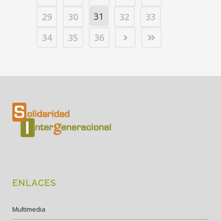
31
29
30
32
33
34
35
36
ENLACES
Multimedia