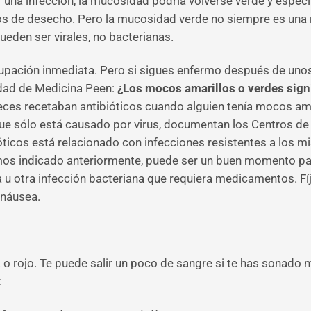
r una infección, la mucosidad podría volverse verde y especi
s de desecho. Pero la mucosidad verde no siempre es una r
eden ser virales, no bacterianas.
ación inmediata. Pero si sigues enfermo después de unos 1
idad de Medicina Peen:
¿Los mocos amarillos o verdes sign
 veces recetaban antibióticos cuando alguien tenía mocos ama
ue sólo está causado por virus, documentan los Centros de
ticos está relacionado con infecciones resistentes a los mi
os indicado anteriormente, puede ser un buen momento para
 u otra infección bacteriana que requiera medicamentos. Fíj
 náusea.
o rojo. Te puede salir un poco de sangre si te has sonado mu
: