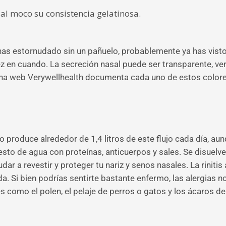
 al moco su consistencia gelatinosa.
 has estornudado sin un pañuelo, probablemente ya has vist
z en cuando. La secreción nasal puede ser transparente, ve
ina web Verywellhealth documenta cada uno de estos colore
o produce alrededor de 1,4 litros de este flujo cada día, a
to de agua con proteínas, anticuerpos y sales. Se disuelve
ar a revestir y proteger tu nariz y senos nasales. La rinitis
da. Si bien podrías sentirte bastante enfermo, las alergias 
es como el polen, el pelaje de perros o gatos y los ácaros de