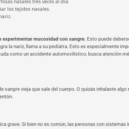
fosas nasales tres veces al día.
r los tejidos nasales.
nariz.
n experimentar mucosidad con sangre.
Esto puede debers
angra la nariz, llama a su pediatra. Esto es especialmente i
n aguda como un accidente automovilístico, busca atención 
e sangre vieja que sale del cuerpo. O quizás inhalaste alg
entón.
tica grave. Si bien no es común, las personas con sistema