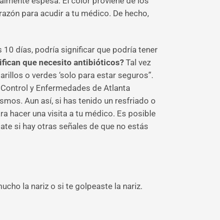
almente espesa. El color proviene de los
azón para acudir a tu médico. De hecho,
0 días, podría significar que podría tener
ifican que necesito antibióticos?
Tal vez
rillos o verdes ‘solo para estar seguros”.
 Control y Enfermedades de Atlanta
smos. Aun así, si has tenido un resfriado o
 hacer una visita a tu médico. Es posible
ate si hay otras señales de que no estás
cho la nariz o si te golpeaste la nariz.