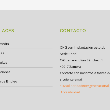
LACES
CONTACTO
imedia
ONG con Implantación estatal.
ias
Sede Social
C/Guerrero Julián Sánchez, 1
ultas
49017 Zamora
aciones
Contacte con nosotros a través d
siguiente email:
a de Empleo
si@solidaridadintergeneracional
Accesibilidad