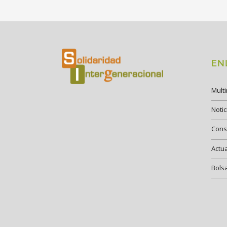
EN
Mult
Notic
Cons
Actu
Bols