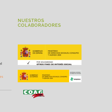
NUESTROS
COLABORADORES
el
.es