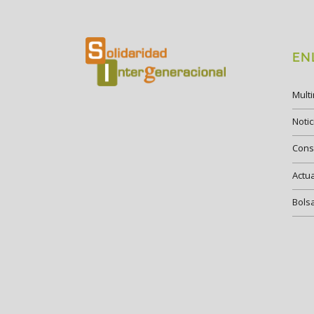
EN
Mult
Notic
Cons
Actu
Bols