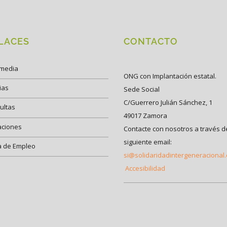
LACES
CONTACTO
imedia
ONG con Implantación estatal.
ias
Sede Social
C/Guerrero Julián Sánchez, 1
ultas
49017 Zamora
aciones
Contacte con nosotros a través d
siguiente email:
a de Empleo
si@solidaridadintergeneracional
Accesibilidad