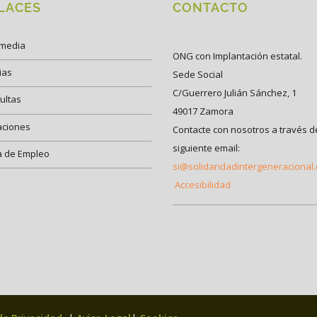
LACES
CONTACTO
imedia
ONG con Implantación estatal.
ias
Sede Social
C/Guerrero Julián Sánchez, 1
ultas
49017 Zamora
aciones
Contacte con nosotros a través d
siguiente email:
a de Empleo
si@solidaridadintergeneracional
Accesibilidad