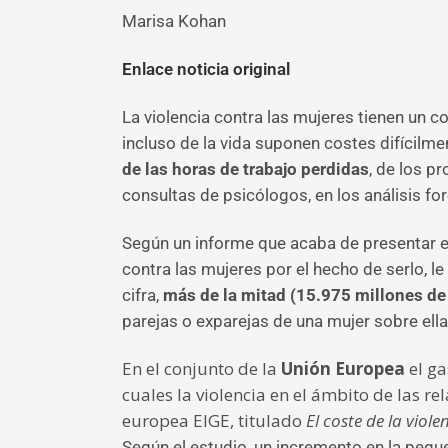
Marisa Kohan
Enlace noticia original
La violencia contra las mujeres tienen un co
incluso de la vida suponen costes difícilm
de las horas de trabajo perdidas
, de los p
consultas de psicólogos, en los análisis fo
Según un informe que acaba de presentar el 
contra las mujeres por el hecho de serlo, 
cifra,
más de la mitad (15.975 millones de 
parejas o exparejas de una mujer sobre ellas
En el conjunto de la
Unión Europea
el ga
cuales la violencia en el ámbito de las r
europea EIGE, titulado
El coste de la viol
Según el estudio, un incremento en la pequ