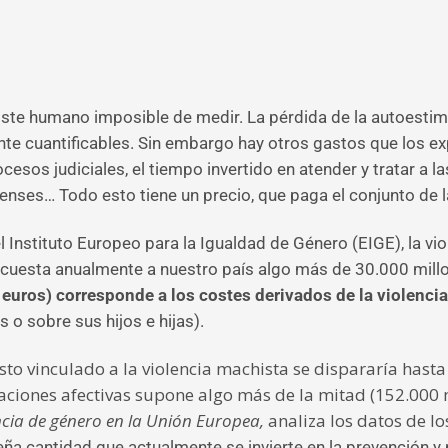
ste humano imposible de medir. La pérdida de la autoestima, 
ente cuantificables. Sin embargo hay otros gastos que los ex
rocesos judiciales, el tiempo invertido en atender y tratar a l
renses… Todo esto tiene un precio, que paga el conjunto de 
Instituto Europeo para la Igualdad de Género (EIGE), la vio
le cuesta anualmente a nuestro país algo más de 30.000 mil
euros) corresponde a los costes derivados de la violenci
 o sobre sus hijos e hijas).
sto vinculado a la violencia machista se dispararía hasta
elaciones afectivas supone algo más de la mitad (152.000 
encia de género en la Unión Europea,
analiza los datos de lo
eña cantidad que actualmente se invierte en la prevención 