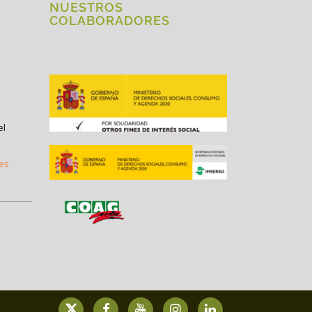
NUESTROS
COLABORADORES
el
.es