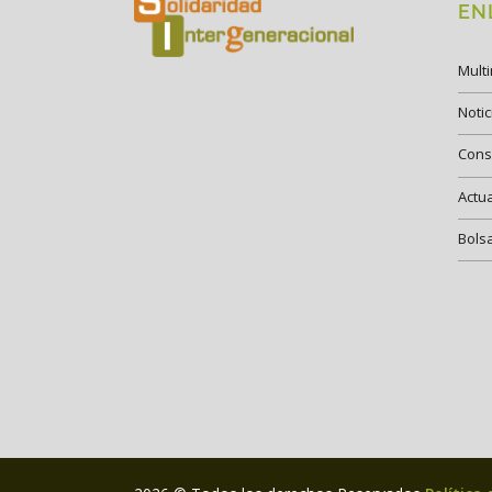
EN
Mult
Notic
Cons
Actu
Bols