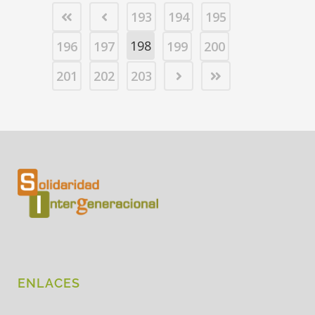
193
194
195
198
196
197
199
200
201
202
203
ENLACES