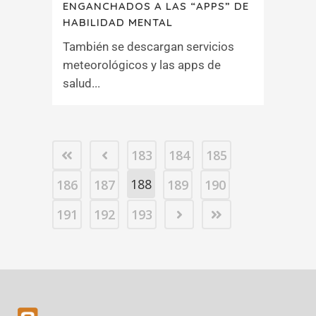
ENGANCHADOS A LAS “APPS” DE
HABILIDAD MENTAL
También se descargan servicios
meteorológicos y las apps de
salud...
183
184
185
188
186
187
189
190
191
192
193