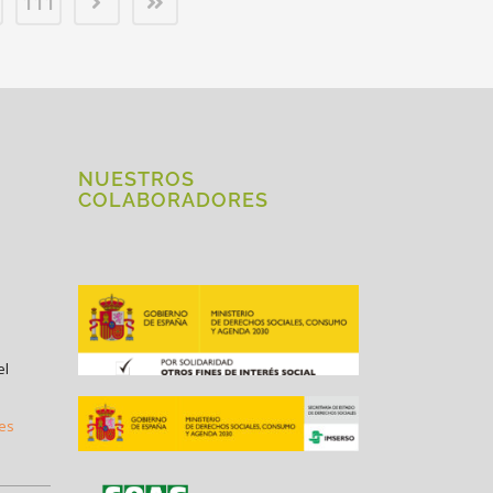
111
NUESTROS
COLABORADORES
el
.es