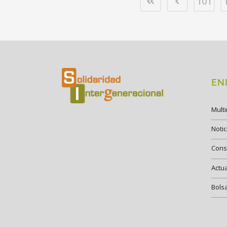
101
EN
Mult
Notic
Cons
Actu
Bols