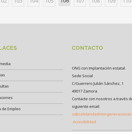
106
102
103
104
105
107
108
109
110
LACES
CONTACTO
imedia
ONG con Implantación estatal.
ias
Sede Social
C/Guerrero Julián Sánchez, 1
ultas
49017 Zamora
aciones
Contacte con nosotros a través d
siguiente email:
a de Empleo
si@solidaridadintergeneracional
Accesibilidad