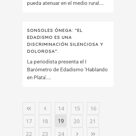
pueda atenuar en el medio rural....
SONSOLES ÓNEGA: “EL
EDADISMO ES UNA
DISCRIMINACIÓN SILENCIOSA Y
DOLOROSA”.
La periodista presenta el I
Barómetro de Edadismo 'Hablando
en Plata'....
14
15
16
19
17
18
20
21
22
23
24