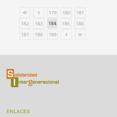
179
180
181
184
182
183
185
186
187
188
189
ENLACES