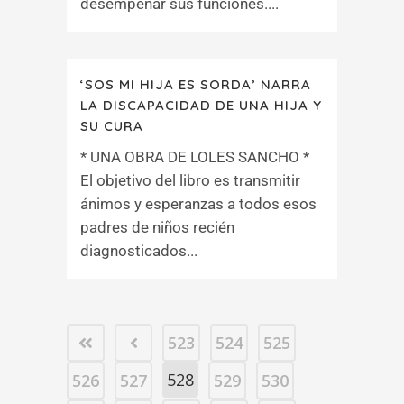
desempeñar sus funciones....
‘SOS MI HIJA ES SORDA’ NARRA
LA DISCAPACIDAD DE UNA HIJA Y
SU CURA
* UNA OBRA DE LOLES SANCHO *
El objetivo del libro es transmitir
ánimos y esperanzas a todos esos
padres de niños recién
diagnosticados...
523
524
525
528
526
527
529
530