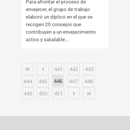
Para afrontar el proceso de
envejecer, el grupo de trabajo
elaboró un díptico en el que se
recogen 20 consejos que
contribuyen a un envejecimiento
activo y saludable....
441
442
443
446
444
445
447
448
449
450
451