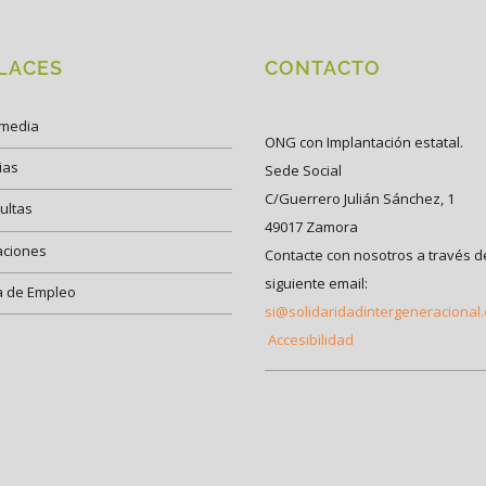
LACES
CONTACTO
imedia
ONG con Implantación estatal.
ias
Sede Social
C/Guerrero Julián Sánchez, 1
ultas
49017 Zamora
aciones
Contacte con nosotros a través d
siguiente email:
a de Empleo
si@solidaridadintergeneracional
Accesibilidad