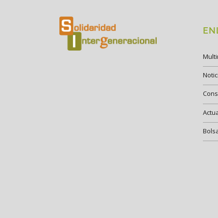
EN
Mult
Notic
Cons
Actu
Bols