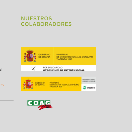
NUESTROS
COLABORADORES
el
.es