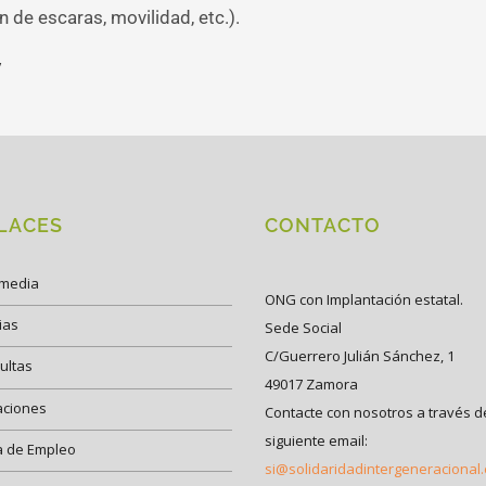
 de escaras, movilidad, etc.).
/
LACES
CONTACTO
imedia
ONG con Implantación estatal.
ias
Sede Social
C/Guerrero Julián Sánchez, 1
ultas
49017 Zamora
aciones
Contacte con nosotros a través d
siguiente email:
a de Empleo
si@solidaridadintergeneracional