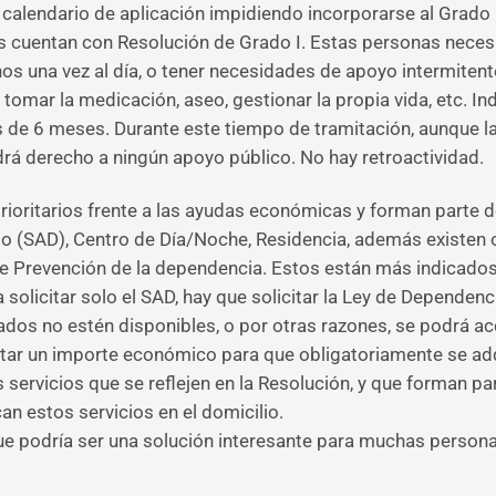
l calendario de aplicación impidiendo incorporarse al Grado
cuentan con Resolución de Grado I. Estas personas necesita
enos una vez al día, o tener necesidades de apoyo intermiten
 tomar la medicación, aseo, gestionar la propia vida, etc. Ind
 de 6 meses. Durante este tiempo de tramitación, aunque l
rá derecho a ningún apoyo público. No hay retroactividad.
ioritarios frente a las ayudas económicas y forman parte de
lio (SAD), Centro de Día/Noche, Residencia, además existe
 Prevención de la dependencia. Estos están más indicados p
 solicitar solo el SAD, hay que solicitar la Ley de Dependenc
ados no estén disponibles, o por otras razones, se podrá a
ilitar un importe económico para que obligatoriamente se adq
 servicios que se reflejen en la Resolución, y que forman pa
n estos servicios en el domicilio.
que podría ser una solución interesante para muchas person