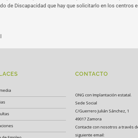
ado de Discapacidad que hay que solicitarlo en los centros e
l
LACES
CONTACTO
imedia
ONG con Implantación estatal.
ias
Sede Social
C/Guerrero Julián Sánchez, 1
ultas
49017 Zamora
aciones
Contacte con nosotros a través d
siguiente email:
a de Empleo