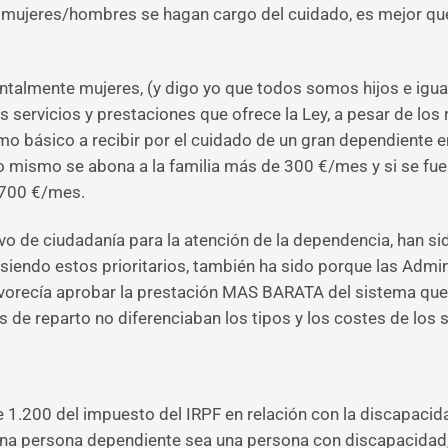
s mujeres/hombres se hagan cargo del cuidado, es mejor qu
entalmente mujeres, (y digo yo que todos somos hijos e igu
 servicios y prestaciones que ofrece la Ley, a pesar de los
imo básico a recibir por el cuidado de un gran dependiente e
o mismo se abona a la familia más de 300 €/mes y si se fues
 700 €/mes.
vo de ciudadanía para la atención de la dependencia, han s
s siendo estos prioritarios, también ha sido porque las Admi
avorecía aprobar la prestación MAS BARATA del sistema que es
s de reparto no diferenciaban los tipos y los costes de los s
 1.200 del impuesto del IRPF en relación con la discapaci
a persona dependiente sea una persona con discapacidad, p