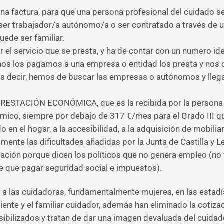
a factura, para que una persona profesional del cuidado se
er trabajador/a autónomo/a o ser contratado a través de un
uede ser familiar.
r el servicio que se presta, y ha de contar con un numero iden
 Unos los pagamos a una empresa o entidad los presta y nos
 es decir, hemos de buscar las empresas o autónomos y lleg
n PRESTACIÓN ECONÓMICA, que es la recibida por la persona 
mico, siempre por debajo de 317 €/mes para el Grado III que 
o en el hogar, a la accesibilidad, a la adquisición de mobilia
mente las dificultades añadidas por la Junta de Castilla y 
ción porque dicen los políticos que no genera empleo (no fi
 que pagar seguridad social e impuestos).
 a las cuidadoras, fundamentalmente mujeres, en las estadí
ente y el familiar cuidador, además han eliminado la cotizac
ibilizados y tratan de dar una imagen devaluada del cuidado