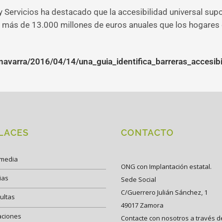
 Servicios ha destacado que la accesibilidad universal sup
s más de 13.000 millones de euros anuales que los hogares
navarra/2016/04/14/una_guia_identifica_barreras_accesibi
LACES
CONTACTO
imedia
ONG con Implantación estatal.
ias
Sede Social
C/Guerrero Julián Sánchez, 1
ultas
49017 Zamora
aciones
Contacte con nosotros a través d