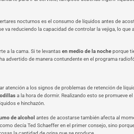
rtares nocturnos es el consumo de líquidos antes de acosta
e va reduciendo la capacidad de controlar la vejiga, lo que
te a la cama. Si te levantas
en medio de la noche
porque ti
, ha advertido de manera contundente en el programa radiof
ar atención a los signos de problemas de retención de líqui
odillas
a la hora de dormir. Realizando esto se promueve el f
quidos e hinchazón.
umo de alcohol
antes de acostarse también afecta al momen
 como decía Ted Schaeffer en el primer consejo, sino porqu
 cosas la cantidad de orina que se produce.