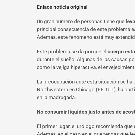
Enlace noticia original
Un gran número de personas tiene que
lev
principal consecuencia de este problema es e
Además, este fenómeno está muy extendido
Este problema se da porque el
cuerpo est
durante el sueño. Algunas de las causas po
como la vejiga hiperactiva, el envejecimie
La preocupación ante esta situación se ha
Northwestern en Chicago (EE. UU.), ha part
en la madrugada.
No consumir líquidos justo antes de acos
El primer lugar, el urólogo recomienda que
Además, en el caso en el que tengas que lev