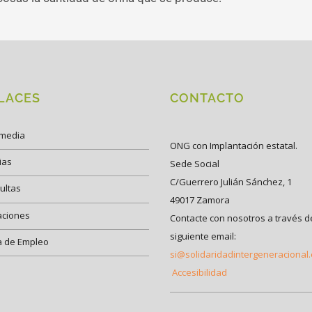
LACES
CONTACTO
imedia
ONG con Implantación estatal.
ias
Sede Social
C/Guerrero Julián Sánchez, 1
ultas
49017 Zamora
aciones
Contacte con nosotros a través d
siguiente email:
a de Empleo
si@solidaridadintergeneracional
Accesibilidad