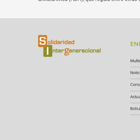
EN
Mult
Notic
Cons
Actu
Bols