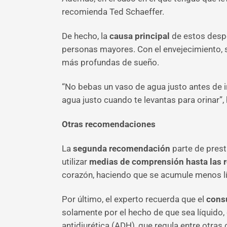
recomienda Ted Schaeffer.
De hecho, la
causa principal
de estos despe
personas mayores. Con el envejecimiento, s
más profundas de sueño.
“No bebas un vaso de agua justo antes de ir
agua justo cuando te levantas para orinar”
Otras recomendaciones
La
segunda recomendación
parte de prest
utilizar
medias de comprensión hasta las r
corazón, haciendo que se acumule menos lí
Por último, el experto recuerda que el
cons
solamente por el hecho de que sea líquido,
antidiurética (ADH), que regula entre otras