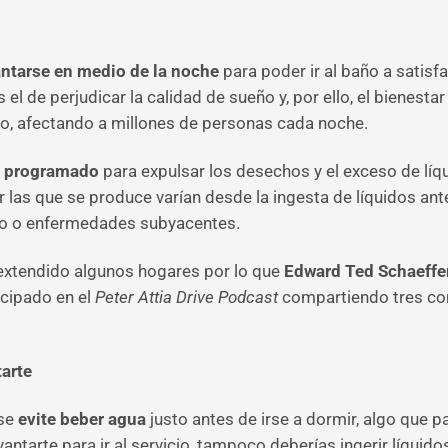
antarse en medio de la noche
para poder ir al baño a satisf
l de perjudicar la calidad de sueño y, por ello, el bienestar 
, afectando a millones de personas cada noche.
a programado
para expulsar los desechos y el exceso de líqu
r las que se produce varían desde la ingesta de líquidos 
nto o enfermedades subyacentes.
 extendido algunos hogares por lo que
Edward Ted Schaeffe
icipado en el
Peter Attia Drive Podcast
compartiendo tres cons
tarte
 se
evite beber agua
justo antes de irse a dormir, algo que p
antarte para ir al servicio, tampoco deberías ingerir líquido