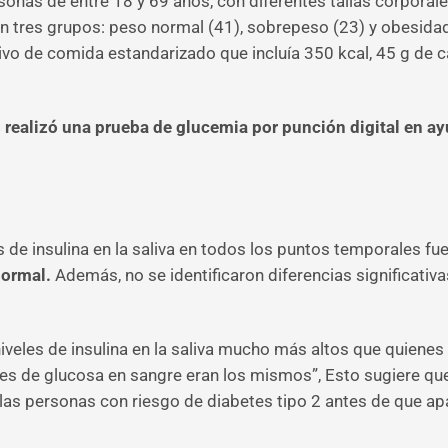
ersonas de entre 18 y 69 años, con diferentes tallas corporal
en tres grupos: peso normal (41), sobrepeso (23) y obesida
ivo de comida estandarizado que incluía 350 kcal, 45 g de c
es realizó una prueba de glucemia por punción digital en 
 de insulina en la saliva en todos los puntos temporales fu
normal.
Además, no se identificaron diferencias significativa
eles de insulina en la saliva mucho más altos que quienes
les de glucosa en sangre eran los mismos”, Esto sugiere que
 a las personas con riesgo de diabetes tipo 2 antes de que a