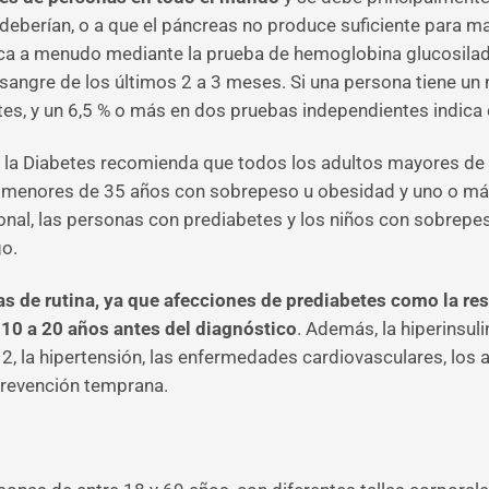
deberían, o a que el páncreas no produce suficiente para m
tica a menudo mediante la prueba de hemoglobina glucosil
sangre de los últimos 2 a 3 meses. Si una persona tiene un ni
abetes, y un 6,5 % o más en dos pruebas independientes ind
 la Diabetes recomienda que todos los adultos mayores de 3
s menores de 35 años con sobrepeso u obesidad y uno o más
onal, las personas con prediabetes y los niños con sobrep
go.
as de rutina, ya que afecciones de prediabetes como la resi
 10 a 20 años antes del diagnóstico
. Además, la hiperinsul
2, la hipertensión, las enfermedades cardiovasculares, los a
prevención temprana.