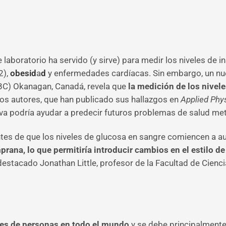
 laboratorio ha servido (y sirve) para medir los niveles de i
2),
obesid
a
d
y enfermedades cardíacas. Sin embargo, un nue
UBC) Okanagan, Canadá, revela que
la medición de los nivele
os autores, que han publicado sus hallazgos en
Applied Phys
a podría ayudar a predecir futuros problemas de salud metab
antes de que los niveles de glucosa en sangre comiencen a a
prana, lo que permitiría introducir cambios en el estilo d
destacado
Jonathan Little, profesor de la Facultad de Cienci
nes de personas en todo el mundo
y se debe principalmente