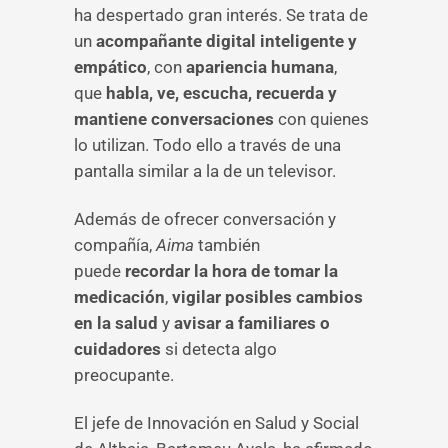
ha despertado gran interés. Se trata de
un
acompañante digital inteligente y
empático
, con
apariencia humana
,
que
habla, ve, escucha, recuerda y
mantiene conversaciones
con quienes
lo utilizan. Todo ello a través de una
pantalla similar a la de un televisor.
Además de ofrecer conversación y
compañía,
Aima
también
puede
recordar la hora de tomar la
medicación
,
vigilar posibles cambios
en la salud
y
avisar a familiares o
cuidadores
si detecta algo
preocupante.
El jefe de Innovación en Salud y Social