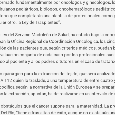
 formado fundamentalmente por oncólogos y ginecólogos, lo
 cirujanos pediátricos, biólogos, oncohematólogos pediátri
torio que completarán una plantilla de profesionales como 
er otro, la Ley de Trasplantes”.
ales del Servicio Madrileño de Salud, ha estado bajo la coor
pan la Oficina Regional de Coordinación Oncológica, los cin
ión de las pacientes que, según criterios médicos, puedan b
valuación conjunta de cada caso por los profesionales sani
so al paciente y a los padres o tutores en el caso de tratar
o quirúrgico para la extracción del tejido, que será analiza
112 quien lo traslade, a una temperatura de entre cuatro y d
y codifica según la normativa de la Unión Europea y se prepa
la extracción, apuntan, ha de realizarse en un intervalo de 
bstáculos que el cáncer supone para la maternidad. La pres
Del Río, “tiene cifras altas de éxito, aunque no exista aún 