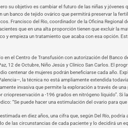
ero su objetivo es cambiar el futuro de las niñas y jóvenes 
n un banco de tejido ovárico que permitirá preservar la ferti
os. Francisco del Rio, coordinador de la Oficina Regional 
acientes que en una alta proporción tienen que excluir la ma
o y empieza un tratamiento que acaba con esa opción. Esto 
 en el Centro de Transfusión con autorización del Banco de
az, 12 de Octubre, Niño Jesús y Clínico San Carlos. El prog
io centenar de mujeres podrán beneficiarse cada año. Expli
lencia—, la técnica no está ampliamente extendida todavía.
amente invasiva que permite la exploración a través de una 
ior criopreservación a -196 grados en nitrógeno líquido”. Si
co: “Se puede hacer una estimulación del ovario para que e
stimada en diez años, una cifra que, según Del Río, podría a
 de las circunstancias de cada paciente y lo decidirá un equ