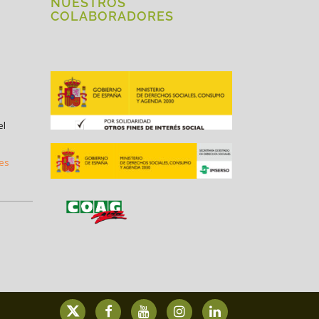
NUESTROS
COLABORADORES
el
.es