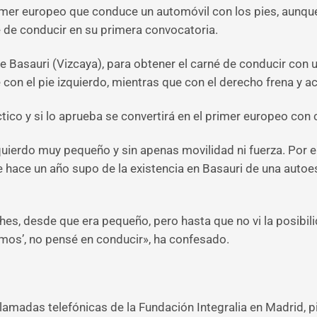
rimer europeo que conduce un automóvil con los pies, aunqu
é de conducir en su primera convocatoria.
e Basauri (Vizcaya), para obtener el carné de conducir con 
on el pie izquierdo, mientras que con el derecho frena y ac
ico y si lo aprueba se convertirá en el primer europeo con 
izquierdo muy pequeño y sin apenas movilidad ni fuerza. Por
que hace un año supo de la existencia en Basauri de una aut
s, desde que era pequeño, pero hasta que no vi la posibilid
amos’, no pensé en conducir», ha confesado.
llamadas telefónicas de la Fundación Integralia en Madrid, 