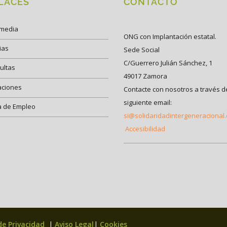
LACES
CONTACTO
imedia
ONG con Implantación estatal.
ias
Sede Social
C/Guerrero Julián Sánchez, 1
ultas
49017 Zamora
aciones
Contacte con nosotros a través d
siguiente email:
a de Empleo
si@solidaridadintergeneracional
Accesibilidad
 de Privacidad
|
Aviso Legal
|
Cookies