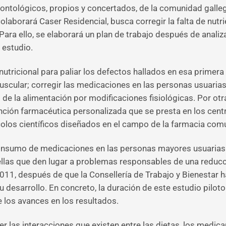
ontológicos, propios y concertados, de la comunidad gallega
olaborará Caser Residencial, busca corregir la falta de nutr
ara ello, se elaborará un plan de trabajo después de analiza
 estudio.
nutricional para paliar los defectos hallados en esa primer
uscular; corregir las medicaciones en las personas usuaria
de la alimentación por modificaciones fisiológicas. Por otra
ención farmacéutica personalizada que se presta en los cen
colos científicos diseñados en el campo de la farmacia comu
consumo de medicaciones en las personas mayores usuarias d
uellas que den lugar a problemas responsables de una reducc
2011, después de que la Consellería de Trabajo y Bienestar
desarrollo. En concreto, la duración de este estudio pilo
 los avances en los resultados.
ocer las interacciones que existen entre las dietas, los med