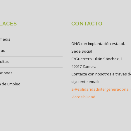
LACES
CONTACTO
imedia
ONG con Implantación estatal.
ias
Sede Social
C/Guerrero Julián Sánchez, 1
ultas
49017 Zamora
aciones
Contacte con nosotros a través d
siguiente email:
a de Empleo
si@solidaridadintergeneracional
Accesibilidad