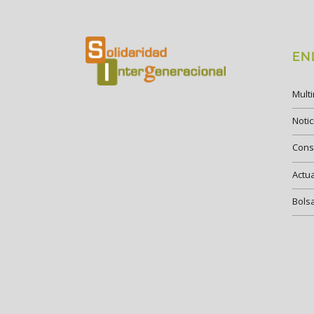
EN
Mult
Notic
Cons
Actu
Bols