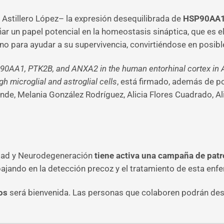
 Astillero López– la expresión desequilibrada de
HSP90AA1
 un papel potencial en la homeostasis sináptica, que es 
o para ayudar a su supervivencia, convirtiéndose en posibl
90AA1, PTK2B, and ANXA2 in the human entorhinal cortex in Al
 microglial and astroglial cells
, está firmado, además de p
nde, Melania González Rodríguez, Alicia Flores Cuadrado, A
idad y Neurodegeneración
tiene activa una campaña de pat
abajando en la detección precoz y el tratamiento de esta en
os
será bienvenida. Las personas que colaboren podrán des