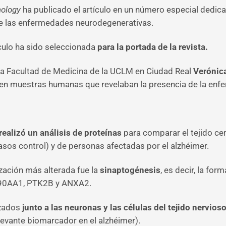
hology
ha publicado el artículo en un número especial dedic
de las enfermedades neurodegenerativas.
culo ha sido seleccionada
para la portada de la revista.
e la Facultad de Medicina de la UCLM en Ciudad Real
Verónica
en muestras humanas que revelaban la presencia de la enf
realizó un análisis de proteínas
para comparar el tejido ce
asos control) y de personas afectadas por el alzhéimer.
ización más alterada fue la
sinaptogénesis
, es decir, la fo
P90AA1, PTK2B y ANXA2.
izados
junto a las neuronas y las células del tejido nervios
levante biomarcador en el alzhéimer).