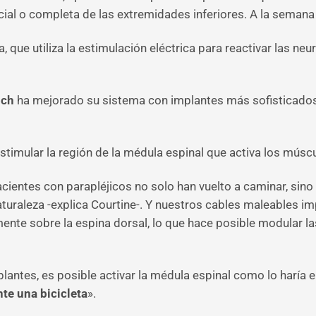
rcial o completa de las extremidades inferiores. A la seman
, que utiliza la estimulación eléctrica para reactivar las ne
och
ha mejorado su sistema con implantes más sofisticados
timular la región de la médula espinal que activa los múscu
 pacientes con parapléjicos no solo han vuelto a caminar, si
naturaleza -explica Courtine-. Y nuestros cables maleables 
mente sobre la espina dorsal, lo que hace posible modular 
plantes, es posible activar la médula espinal como lo haría 
te una bicicleta
».