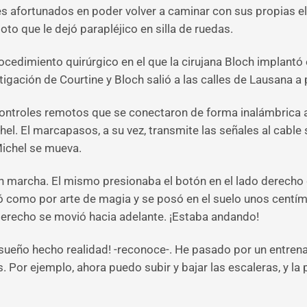
es afortunados en poder volver a caminar con sus propias el
to que le dejó parapléjico en silla de ruedas.
cedimiento quirúrgico en el que la cirujana Bloch implantó 
tigación de Courtine y Bloch salió a las calles de Lausana a
ontroles remotos que se conectaron de forma inalámbrica a 
. El marcapasos, a su vez, transmite las señales al cable s
Michel se mueva.
en marcha. El mismo presionaba el botón en el lado derecho
levó como por arte de magia y se posó en el suelo unos cent
 derecho se movió hacia adelante. ¡Estaba andando!
 sueño hecho realidad! -reconoce-. He pasado por un entren
s. Por ejemplo, ahora puedo subir y bajar las escaleras, y 