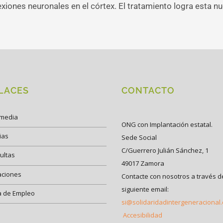
xiones neuronales en el córtex. El tratamiento logra esta 
LACES
CONTACTO
imedia
ONG con Implantación estatal.
ias
Sede Social
C/Guerrero Julián Sánchez, 1
ultas
49017 Zamora
aciones
Contacte con nosotros a través d
siguiente email:
a de Empleo
si@solidaridadintergeneracional
Accesibilidad