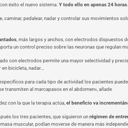
on éxito el nuevo sistema.
Y todo ello en apenas 24 horas
e, caminar, pedalear, nadar y controlar sus movimientos sol
lantados
, más largos y anchos, con electrodos dispuestos de
 aporta un control preciso sobre las neuronas que regulan m
do con electrodos permite una mayor selectividad y precisi
 en bicicleta, nadar…
specíficos para cada tipo de actividad los pacientes pueden
 se transmiten al marcapasos en el abdomen», añade
z con la que la terapia actúa,
el beneficio va incrementán
ués los tres pacientes, que siguieron un
régimen de entre
r masa muscular, podían moverse de manera más independien