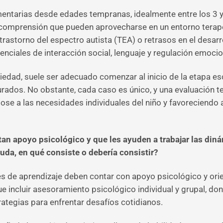
mentarias desde edades tempranas, idealmente entre los 3 y
 comprensión que pueden aprovecharse en un entorno terap
astorno del espectro autista (TEA) o retrasos en el desarro
nciales de interacción social, lenguaje y regulación emocio
edad, suele ser adecuado comenzar al inicio de la etapa esc
urados. No obstante, cada caso es único, y una evaluación
dose a las necesidades individuales del niño y favoreciendo 
sitan apoyo psicológico y que les ayuden a trabajar las di
uda, en qué consiste o debería consistir?
des de aprendizaje deben contar con apoyo psicológico y ori
ue incluir asesoramiento psicológico individual y grupal, do
rategias para enfrentar desafíos cotidianos.