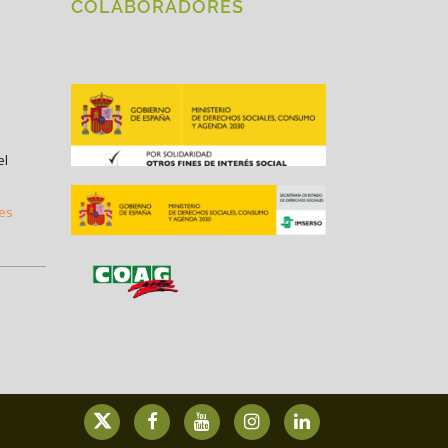
COLABORADORES
el
.es