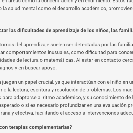
es en áreas como la concentración y el rendimiento. Estos f
to la salud mental como el desarrollo académico, promovie
ar las dificultades de aprendizaje de los niños, las famil
tornos del aprendizaje suelen ser detectadas por las familia
ar comportamientos inusuales, como dificultad para concent
vidades de lectura o matemáticas. Al estar en contacto cerca
signos y en buscar apoyo.
 juegan un papel crucial, ya que interactúan con el niño en u
mo la lectura, escritura y resolución de problemas. Los mae
es para adaptarse al ritmo académico, y su conocimiento de 
esperado o si es necesario profundizar en una evaluación pr
na y efectiva, facilitando el acceso a intervenciones adecu
con terapias complementarias?