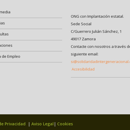
imedia
ONG con Implantación estatal.
ias
Sede Social
C/Guerrero Julián Sánchez, 1
ultas
49017 Zamora
aciones
Contacte con nosotros a través d
siguiente email:
a de Empleo
si@solidaridadintergeneracional
Accesibilidad
 de Privacidad
|
Aviso Legal
|
Cookies