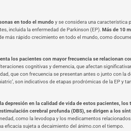
ersonas en todo el mundo
y se considera una característic
es, incluida la enfermedad de Parkinson (EP).
Más de 10 mi
o de más rápido crecimiento en todo el mundo, como document
menta los pacientes con mayor frecuencia se relacionan c
teraciones cognitivas y demencia, que afectan significativam
dad, que con frecuencia se presentan antes o junto con l
atric’, son indicativos de etapas prodrómicas de la EP y t
 la depresión en la calidad de vida de estos pacientes, los
estimulación cerebral profunda (DBS), se dirigen a los s
ermedad, como la levodopa y los medicamentos relacionado
 eficacia sujeta a decaimiento del ánimo.con el tiempo.