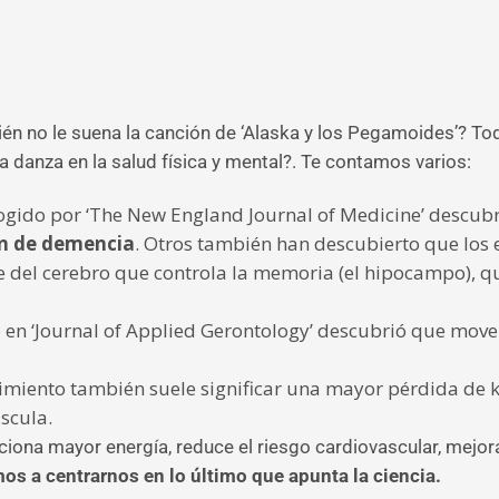
uién no le suena la canción de ‘Alaska y los Pegamoides’? To
 danza en la salud física y mental?. Te contamos varios:
cogido por ‘The New England Journal of Medicine’ descub
ón de demencia
. Otros también han descubierto que los 
te del cerebro que controla la memoria (el hipocampo), q
en ‘Journal of Applied Gerontology’ descubrió que mover
imiento también suele significar una mayor pérdida de ki
scula.
iona mayor energía, reduce el riesgo cardiovascular, mejora l
os a centrarnos en lo último que apunta la ciencia.