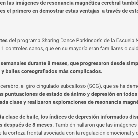
en las imágenes de resonancia magnética cerebral también
es el primero en demostrar estas ventajas a través de es
ntes
del programa Sharing Dance Parkinson’s de la Escuela N
1 controles sanos, que en su mayoría eran familiares o cui
 semanales durante 8 meses, que progresaron desde simple
s y bailes coreografiados más complicados.
l cerebro, el giro cingulado subcalloso (SCG), que se ha de
as puntuaciones de estado de ánimo y depresión en todos l
ada clase y realizaron exploraciones de resonancia magné
a clase de baile, los índices de depresión informados dis
vas después de 8 meses.
También hallaron que las imágenes
e la corteza frontal asociada con la regulación emocional 