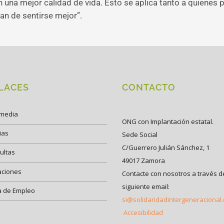
n una mejor calidad de vida. Esto se aplica tanto a quiene
an de sentirse mejor”.
LACES
CONTACTO
imedia
ONG con Implantación estatal.
ias
Sede Social
C/Guerrero Julián Sánchez, 1
ultas
49017 Zamora
aciones
Contacte con nosotros a través d
siguiente email:
a de Empleo
si@solidaridadintergeneracional
Accesibilidad