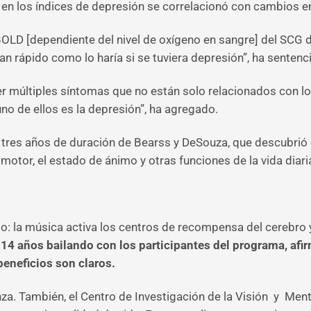
va en los índices de depresión se correlacionó con cambios e
LD [dependiente del nivel de oxígeno en sangre] del SCG d
an rápido como lo haría si se tuviera depresión”, ha sentenc
er múltiples síntomas que no están solo relacionados con l
uno de ellos es la depresión”, ha agregado.
e tres años de duración de Bearss y DeSouza, que descubrió
otor, el estado de ánimo y otras funciones de la vida diari
io: la música activa los centros de recompensa del cerebro 
 14 años bailando con los participantes del programa, afir
beneficios son claros.
nza. También, el Centro de Investigación de la Visión y Me