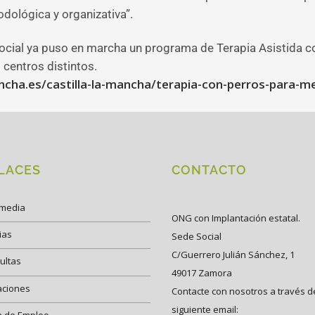
dológica y organizativa”.
Social ya puso en marcha un programa de Terapia Asistida 
 centros distintos.
cha.es/castilla-la-mancha/terapia-con-perros-para-m
LACES
CONTACTO
imedia
ONG con Implantación estatal.
ias
Sede Social
C/Guerrero Julián Sánchez, 1
ultas
49017 Zamora
aciones
Contacte con nosotros a través d
siguiente email:
a de Empleo