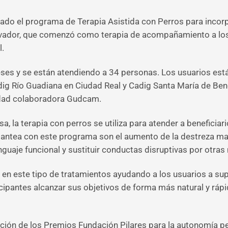
ado el programa de Terapia Asistida con Perros para incor
ovador, que comenzó como terapia de acompañamiento a los
l.
ses y se están atendiendo a 34 personas. Los usuarios est
adig Río Guadiana en Ciudad Real y Cadig Santa María de Be
idad colaboradora Gudcam.
a, la terapia con perros se utiliza para atender a benefici
plantea con este programa son el aumento de la destreza man
nguaje funcional y sustituir conductas disruptivas por otra
en este tipo de tratamientos ayudando a los usuarios a sup
icipantes alcanzar sus objetivos de forma más natural y ráp
dición de los Premios Fundación Pilares para la autonomía 