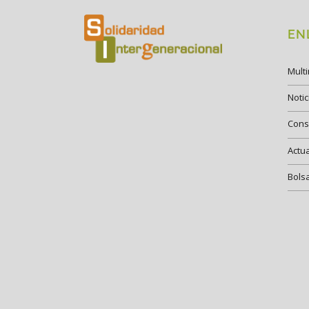
EN
Mult
Notic
Cons
Actu
Bols