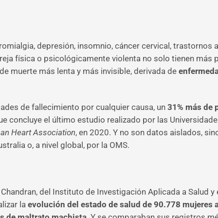
bromialgia, depresión, insomnio, cáncer cervical, trastornos 
eja física o psicológicamente violenta no solo tienen más p
 de muerte más lenta y más invisible, derivada de
enfermeda
des de fallecimiento por cualquier causa, un
31% más de p
que concluye el último estudio realizado por las Universida
can Heart Association
, en 2020. Y no son datos aislados, sin
tralia o, a nivel global, por la OMS.
 Chandran, del Instituto de Investigación Aplicada a Salud y e
lizar la
evolución del estado de salud de 90.778 mujeres a
s de maltrato machista
. Y se comparaban sus registros mé