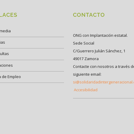
LACES
CONTACTO
imedia
ONG con Implantación estatal.
ias
Sede Social
C/Guerrero Julián Sánchez, 1
ultas
49017 Zamora
aciones
Contacte con nosotros a través d
siguiente email:
a de Empleo
si@solidaridadintergeneracional
Accesibilidad