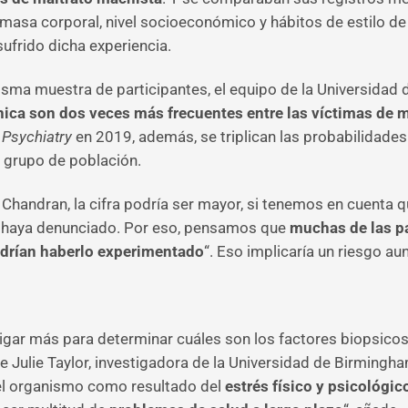
 masa corporal, nivel socioeconómico y hábitos de estilo d
ufrido dicha experiencia.
misma muestra de participantes, el equipo de la Universidad
ónica son dos veces más frecuentes entre las víctimas de m
f Psychiatry
en 2019, además, se triplican las probabilidades
e grupo de población.
n Chandran, la cifra podría ser mayor, si tenemos en cuenta
lo haya denunciado. Por eso, pensamos que
muchas de las pa
odrían haberlo experimentado
“. Eso implicaría un riesgo a
igar más para determinar cuáles son los factores biopsicoso
e Julie Taylor, investigadora de la Universidad de Birmingh
 el organismo como resultado del
estrés físico y psicológic