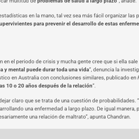
ocar multitud de
problemas de salud a largo plazo
“, añade.
estadísticas en la mano, tal vez sea más fácil organizar las 
supervivientes para prevenir el desarrollo de estas enferm
 en el periodo de crisis y mucha gente cree que si ella sale d
ica y mental puede durar toda una vida
“, denuncia la invest
stico en Australia con conclusiones similares, publicado en
as 10 o 20 años después de la relación
“.
dejar claro que se trata de una cuestión de probabilidades.
rrollando una enfermedad a largo plazo. De igual manera, 
cesariamente una relación de maltrato”, apunta Chandran.