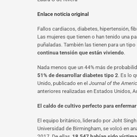
Enlace noticia original
Fallos cardiacos, diabetes, hipertensión, fi
Las mujeres que tienen o han tenido una par
puñaladas. También las tienen para un tipo
continua tensión que están viviendo
.
Nada menos que un 44% más de probabilida
51% de desarrollar diabetes tipo 2
. Es lo 
Unido, publicado en el
Journal of the Ameri
anteriores realizadas en Estados Unidos, Aus
El caldo de cultivo perfecto para enfermar
El equipo británico, liderado por Joht Singh
Universidad de Birmingham, se volcó en ana
2017. De ellas,
18.547 habían sido víctima