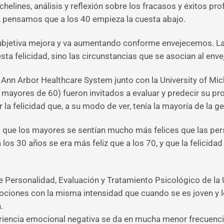
chelines, análisis y reflexión sobre los fracasos y éxitos pr
d, pensamos que a los 40 empieza la cuesta abajo.
 subjetiva mejora y va aumentando conforme envejecemos. La
sta felicidad, sino las circunstancias que se asocian al env
 Ann Arbor Healthcare System junto con la University of Mic
mayores de 60) fueron invitados a evaluar y predecir su prop
 la felicidad que, a su modo de ver, tenía la mayoría de la
eló que los mayores se sentían mucho más felices que las 
los 30 años se era más feliz que a los 70, y que la felicidad
de Personalidad, Evaluación y Tratamiento Psicológico de l
ciones con la misma intensidad que cuando se es joven y 
.
eriencia emocional negativa se da en mucha menor frecuencia 