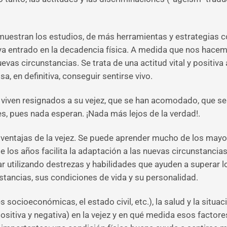
stran los estudios, de más herramientas y estrategias cog
haya entrado en la decadencia física. A medida que nos ha
evas circunstancias. Se trata de una actitud vital y positiva 
osa, en definitiva, conseguir sentirse vivo.
iven resignados a su vejez, que se han acomodado, que se 
es, pues nada esperan. ¡Nada más lejos de la verdad!.
 ventajas de la vejez. Se puede aprender mucho de los ma
 de los años facilita la adaptación a las nuevas circunstanc
tilizando destrezas y habilidades que ayuden a superar lo
stancias, sus condiciones de vida y su personalidad.
socioeconómicas, el estado civil, etc.), la salud y la situac
(positiva y negativa) en la vejez y en qué medida esos fact