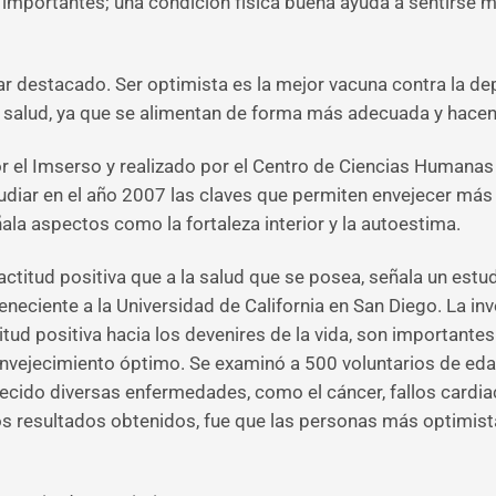
n importantes; una condición física buena ayuda a sentirse
ar destacado. Ser optimista es la mejor vacuna contra la d
 salud, ya que se alimentan de forma más adecuada y hacen
or el Imserso y realizado por el Centro de Ciencias Humanas
tudiar en el año 2007 las claves que permiten envejecer más 
la aspectos como la fortaleza interior y la autoestima.
actitud positiva que a la salud que se posea, señala un estu
eneciente a la Universidad de California en San Diego. La inv
titud positiva hacia los devenires de la vida, son important
 envejecimiento óptimo. Se examinó a 500 voluntarios de ed
ecido diversas enfermedades, como el cáncer, fallos cardi
os resultados obtenidos, fue que las personas más optimist