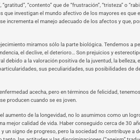
“gratitud”, “contento” que de “frustración”, “tristeza” o “rabi
es que investigan el mundo afectivo de los mayores es que e
ez se incrementa el manejo adecuado de los afectos y que, po
ecimiento miramos sólo la parte biológica. Tendemos a pe
dencia, el declive, el deterioro… Son prejuicios y estereoti
 debido a la valoración positiva de la juventud, la belleza,
s particularidades, sus peculiaridades, sus posibilidades de 
a enfermedad acecha, pero en términos de felicidad, tenemo
s se producen cuando se es joven.
el aumento de la longevidad, no lo asumimos como un logr
 una mejor calidad de vida. Haber conseguido cerca de 30 añ
y un signo de progreso, pero la sociedad no contribuye a d
lo tanto, las actitudes y las discriminaciones (“ageism” tra