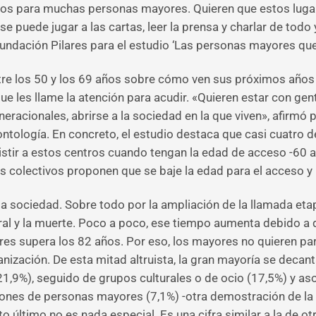
tos para muchas personas mayores. Quieren que estos luga
e puede jugar a las cartas, leer la prensa y charlar de todo
undación Pilares para el estudio ‘Las personas mayores que 
re los 50 y los 69 años sobre cómo ven sus próximos años d
e les llame la atención para acudir. «Quieren estar con gen
neracionales, abrirse a la sociedad en la que viven», afirmó 
ntología. En concreto, el estudio destaca que casi cuatro d
sistir a estos centros cuando tengan la edad de acceso -60 a
s colectivos proponen que se baje la edad para el acceso y
a sociedad. Sobre todo por la ampliación de la llamada etapa
boral y la muerte. Poco a poco, ese tiempo aumenta debido a 
es supera los 82 años. Por eso, los mayores no quieren para
ización. De esta mitad altruista, la gran mayoría se decanta
1,9%), seguido de grupos culturales o de ocio (17,5%) y as
iones de personas mayores (7,1%) -otra demostración de la
sto último no es nada especial. Es una cifra similar a la de 