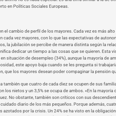
rto en Políticas Sociales Europeas.
 el cambio de perfil de los mayores. Cada vez es más alto e
n cada vez mayores, con lo que las expectativas de autonomí
 la jubilación se percibe de manera distinta según la relaci
gnifica dedicar un tiempo a las cosas que se quieren. Esta 
n en situación de desempleo (34%), aunque la mayoría de a
iosidad, este apoyo baja cuando se les pregunta si trabajar
ación, que los mayores desean poder compaginar la pensión q
ca también que cuatro de cada diez se ocupen de sus famili
on los nietos y un 3,5% se ocupa de ambos. «En la mayoría 
guez. No obstante, también son críticos con sus descendien
l cuidado diario de los más pequeños. Porque además, cuatr
os azotados por la crisis. Un 24% se ha visto en la obligac