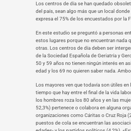
Los centros de día se han quedado obsole
del país, sean algo más que un local donde s
expresa el 75% de los encuestados por la F
En este estudio se preguntó a personas ent
estos lugares porque no encuentran nada qu
otras. Los centros de día deben ser interge
de la Sociedad Española de Geriatría y Gero
50 y 59 años no tienen ningún interés en a
edad y los 69 no quieren saber nada. Ambo
Los mayores ven que todavía son útiles en l
tiempo que hay entre el final de la vida la
los hombres roza los 80 años y en las mujer
52,3%) pertenece o colabora en alguna organ
organizaciones como Cáritas o Cruz Roja (2
puestos de cola se encuentran las asociac
edades- y los partidos políticos (4,2%). «E