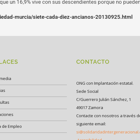
 que un 16,9% vive con sus descendientes porque no puede
edad-murcia/siete-cada-diez-ancianos-20130925.html
LACES
CONTACTO
imedia
ONG con Implantación estatal.
ias
Sede Social
C/Guerrero Julián Sánchez, 1
ultas
49017 Zamora
aciones
Contacte con nosotros a través d
siguiente email:
a de Empleo
si@solidaridadintergeneracional
Accesibilidad