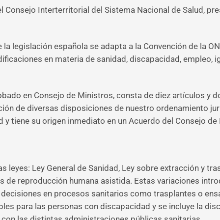
l Consejo Interterritorial del Sistema Nacional de Salud, pr
e la legislación española se adapta a la Convención de la 
ficaciones en materia de sanidad, discapacidad, empleo, ig
obado en Consejo de Ministros, consta de diez artículos y d
ón de diversas disposiciones de nuestro ordenamiento jurí
 y tiene su origen inmediato en un Acuerdo del Consejo de
s leyes: Ley General de Sanidad, Ley sobre extracción y tra
as de reproducción humana asistida. Estas variaciones int
ecisiones en procesos sanitarios como trasplantes o ensa
ibles para las personas con discapacidad y se incluye la d
 con las distintas administraciones públicas sanitarias.