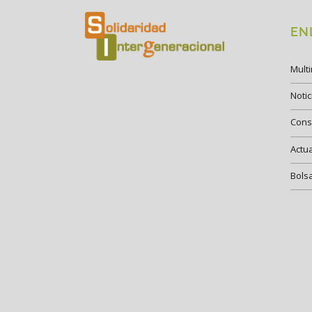
EN
Mult
Notic
Cons
Actu
Bols