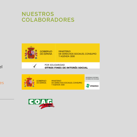
NUESTROS
COLABORADORES
el
.es