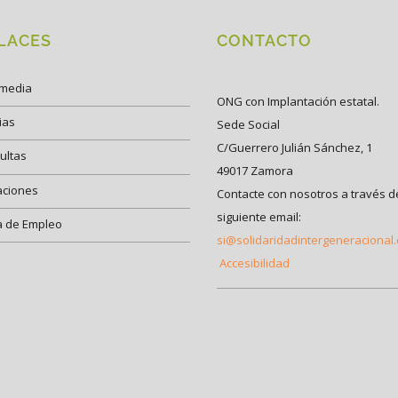
LACES
CONTACTO
imedia
ONG con Implantación estatal.
ias
Sede Social
C/Guerrero Julián Sánchez, 1
ultas
49017 Zamora
aciones
Contacte con nosotros a través d
siguiente email:
a de Empleo
si@solidaridadintergeneracional
Accesibilidad