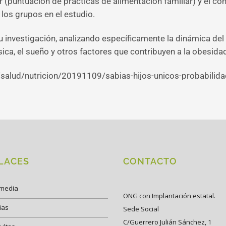
sor (puntuación de prácticas de alimentación familiar) y el
 los grupos en el estudio.
 investigación, analizando específicamente la dinámica del h
sica, el sueño y otros factores que contribuyen a la obesidad
a/salud/nutricion/20191109/sabias-hijos-unicos-probabilid
LACES
CONTACTO
imedia
ONG con Implantación estatal.
ias
Sede Social
C/Guerrero Julián Sánchez, 1