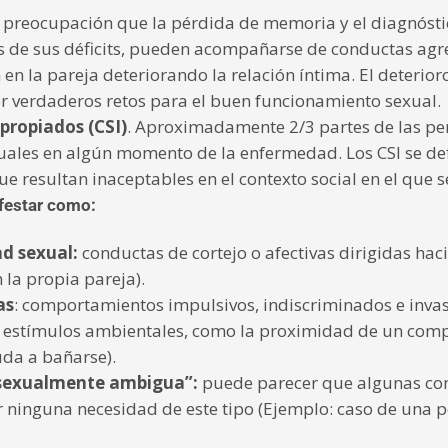
a preocupación que la pérdida de memoria y el diagnóst
es de sus déficits, pueden acompañarse de conductas ag
 en la pareja deteriorando la relación íntima. El deterior
verdaderos retos para el buen funcionamiento sexual.
ropiados (CSI)
. Aproximadamente 2/3 partes de las p
ales en algún momento de la enfermedad. Los CSI se defi
ue resultan inaceptables en el contexto social en el que s
festar como:
d sexual:
conductas de cortejo o afectivas dirigidas hac
 la propia pareja).
as
: comportamientos impulsivos, indiscriminados e inva
r estímulos ambientales, como la proximidad de un compa
uda a bañarse).
 sexualmente ambigua”:
puede parecer que algunas con
r ninguna necesidad de este tipo (Ejemplo: caso de una p