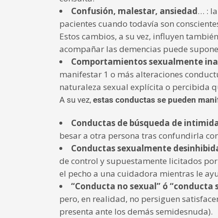
Confusión, malestar, ansiedad
… : l
pacientes cuando todavía son conscient
Estos cambios, a su vez, influyen también
acompañar las demencias puede suponer 
Comportamientos sexualmente inap
manifestar 1 o más alteraciones conductu
naturaleza sexual explícita o percibida q
A su vez,
estas conductas se pueden mani
Conductas de búsqueda de intimida
besar a otra persona tras confundirla con
Conductas sexualmente desinhibid
de control y supuestamente licitados po
el pecho a una cuidadora mientras le ay
“Conducta no sexual” ó “conducta
pero, en realidad, no persiguen satisface
presenta ante los demás semidesnuda).