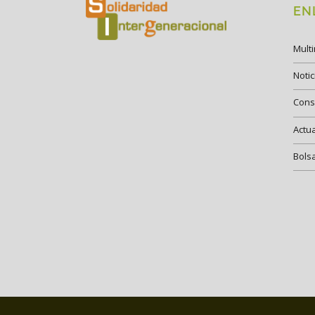
EN
Mult
Notic
Cons
Actu
Bols