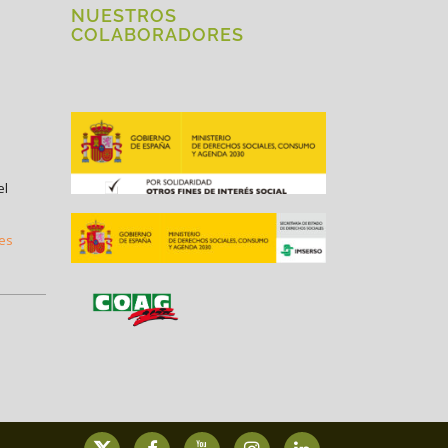
NUESTROS
COLABORADORES
el
.es