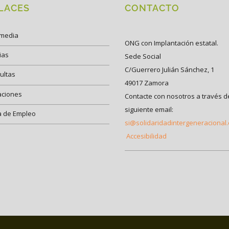
LACES
CONTACTO
imedia
ONG con Implantación estatal.
ias
Sede Social
C/Guerrero Julián Sánchez, 1
ultas
49017 Zamora
aciones
Contacte con nosotros a través d
siguiente email:
a de Empleo
si@solidaridadintergeneracional
Accesibilidad