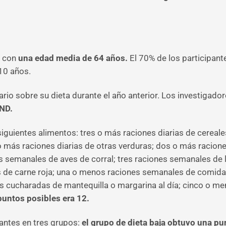
s con
una edad media de 64 años.
El 70% de los participante
10 años.
rio sobre su dieta durante el año anterior. Los investigado
IND.
iguientes alimentos: tres o más raciones diarias de cereale
o más raciones diarias de otras verduras; dos o más racio
semanales de aves de corral; tres raciones semanales de l
de carne roja; una o menos raciones semanales de comida r
s cucharadas de mantequilla o margarina al día; cinco o me
 puntos posibles era 12.
pantes en tres grupos:
el grupo de dieta baja obtuvo una pu