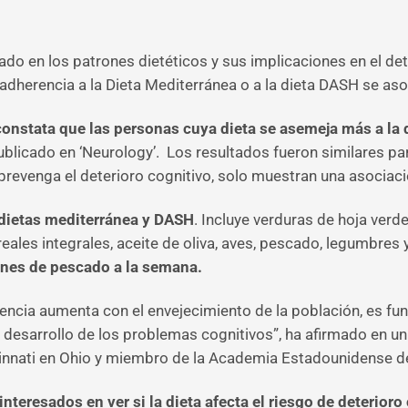
ado en los patrones dietéticos y sus implicaciones en el det
dherencia a la Dieta Mediterránea o a la dieta DASH se aso
constata que las personas cuya dieta se asemeja más a la
ublicado en ‘Neurology’. Los resultados fueron similares pa
revenga el deterioro cognitivo, solo muestran una asociaci
 dietas mediterránea y DASH
. Incluye verduras de hoja verd
les integrales, aceite de oliva, aves, pescado, legumbres 
ones de pescado a la semana.
ncia aumenta con el envejecimiento de la población, es f
 desarrollo de los problemas cognitivos”, ha afirmado en un
ncinnati en Ohio y miembro de la Academia Estadounidense d
eresados ​​en ver si la dieta afecta el riesgo de deterioro