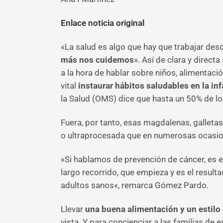
Enlace noticia original
«La salud es algo que hay que trabajar de
más nos cuidemos
». Así de clara y direct
a la hora de hablar sobre niños, alimentac
vital
instaurar hábitos saludables en la in
la Salud (OMS) dice que hasta un 50% de los
Fuera, por tanto, esas magdalenas, galleta
o ultraprocesada que en numerosas ocasi
«Si hablamos de prevención de cáncer, es e
largo recorrido, que empieza y es el resul
adultos sanos«, remarca Gómez Pardo.
Llevar
una buena alimentación y un estilo 
vista. Y para concienciar a las familias de 