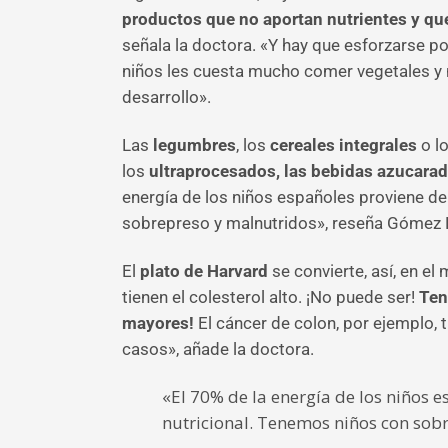
productos que no aportan nutrientes y qu
señala la doctora. «Y hay que esforzarse p
niños les cuesta mucho comer vegetales y
desarrollo».
Las
legumbres
, los
cereales integrales
o l
los
ultraprocesados, las bebidas azucarad
energía de los niños españoles proviene d
sobrepreso y malnutridos», reseña Gómez 
El
plato de Harvard
se convierte, así, en el
tienen el colesterol alto. ¡No puede ser!
Tene
mayores!
El cáncer de colon, por ejemplo, 
casos», añade la doctora.
«El 70% de la energía de los niños
nutricional. Tenemos niños con sob