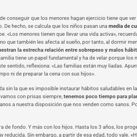
 de conseguir que los menores hagan ejercicio tiene que ver
. De hecho, se calcula que los niños pasan una
media de cu
e. «Los menores tienen que llevar una vida activa», recuerda
no que también les afecta al sueño, por tanto, al dormir me
stran la estrecha relación entre sobrepeso y malos hábit
amilia tiene un papel fundamental y ha de velar porque lo
ste sentido, reflexiona: «Las familias están muy liadas. Apu
mpo ni de preparar la cena con sus hijos».
a sin la que es imposible instaurar hábitos saludables en la
e vamos con prisas siempre,
tenemos poco tiempo para plani
s a nuestra disposición que nos venden como sanos. Por 
a de fondo. Y más con los hijos. Hasta los 3 años, los prog
y reducida. Sin embargo, a partir de esa edad, todo vale. «