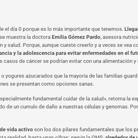
sde el día 0 porque es lo más importante que tenemos.
Llega
a se muestra la doctora
Emilia Gómez Pardo
, asesora nutric
ión y salud. Porque, aunque cueste creerlo y a veces se vea 
fancia y la adolescencia para evitar enfermedades en el fut
 casos de cáncer se podrían evitar con una alimentación y e
s o yogures azucarados que la mayoría de las familias guard
ones se presentan como opciones sanas.
specialmente fundamental cuidar de la salud», retoma la ex
tado de un cumulo de daño a nuestras células y genomas. Po
de vida activo
son los dos pilares fundamentales que los p
esta realidad, basta unas cifras: según la OMS,
alrededor de u