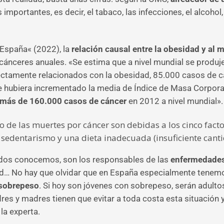
importantes, es decir, el tabaco, las infecciones, el alcoho
 España« (2022), la
relación causal entre la obesidad y al
 cánceres anuales. «Se estima que a nivel mundial se produ
amente relacionados con la obesidad, 85.000 casos de cá
 se hubiera incrementado la media de Índice de Masa Corporal
 más de 160.000 casos de cáncer
en 2012 a nivel mundial».
o de las muertes por cáncer son debidas a los cinco facto
 el sedentarismo y una dieta inadecuada (insuficiente cant
odos conocemos, son los responsables de las
e
nfermedades 
ad… No hay que olvidar que en España especialmente tenemo
 sobrepeso
. Si hoy son jóvenes con sobrepeso, serán adult
res y madres tienen que evitar a toda costa esta situación 
la experta.