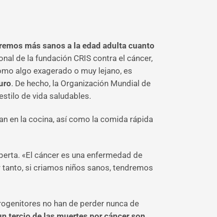
remos más sanos a la edad adulta cuanto
ional de la fundación CRIS contra el cáncer,
como algo exagerado o muy lejano, es
uro
. De hecho, la Organización Mundial de
stilo de vida saludables.
an en la cocina, así como la comida rápida
perta. «El cáncer es una enfermedad de
r tanto, si criamos niños sanos, tendremos
rogenitores no han de perder nunca de
n tercio de las muertes por cáncer son