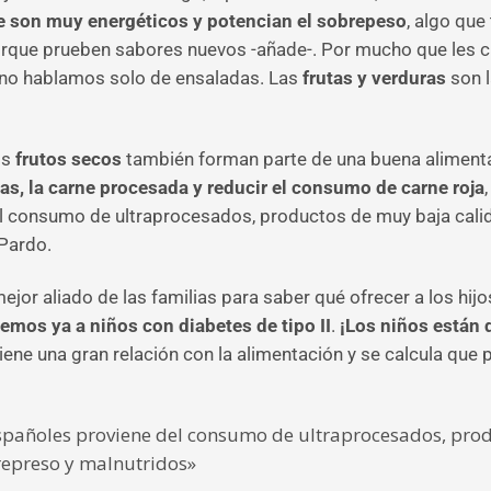
e son muy energéticos y potencian el sobrepeso
, algo que
orque prueben sabores nuevos -añade-. Por mucho que les cu
 no hablamos solo de ensaladas. Las
frutas y verduras
son l
os
frutos secos
también forman parte de una buena alimenta
as, la carne procesada y reducir el consumo de carne roja
el consumo de ultraprocesados, productos de muy baja cali
Pardo.
 mejor aliado de las familias para saber qué ofrecer a los hi
mos ya a niños con diabetes de tipo II
.
¡Los niños están
tiene una gran relación con la alimentación y se calcula que
 españoles proviene del consumo de ultraprocesados, pro
represo y malnutridos»