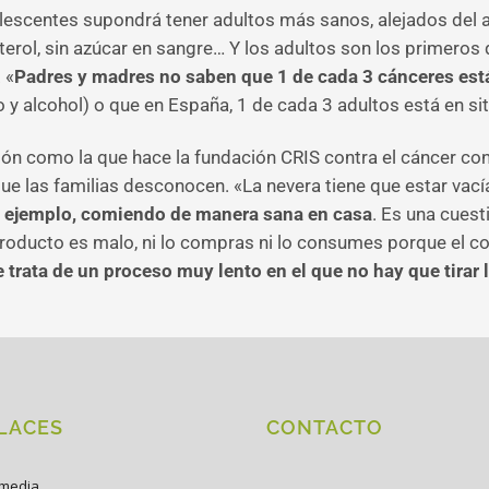
lescentes supondrá tener adultos más sanos, alejados del al
terol, sin azúcar en sangre… Y los adultos son los primeros
 «
Padres y madres no saben que 1 de cada 3 cánceres está
 y alcohol) o que en España, 1 de cada 3 adultos está en si
ción como la que hace la fundación CRIS contra el cáncer co
que las familias desconocen. «La nevera tiene que estar vac
o ejemplo, comiendo de manera sana en casa
. Es una cuest
ducto es malo, ni lo compras ni lo consumes porque el cono
 trata de un proceso muy lento en el que no hay que tirar l
LACES
CONTACTO
imedia