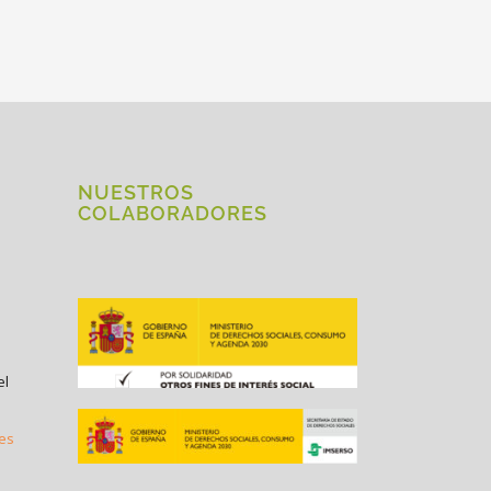
NUESTROS
COLABORADORES
el
.es