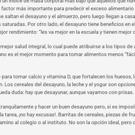
n un índice de masa corporal más bajo que aquellos que nu
actor más importante para predecir el exceso alimentario es
 saltan el desayuno y el almuerzo, pero luego llegan a casa 
turadas. Por otro lado, el desayuno tiene beneficios en el
jor rendimiento: “les va mejor en la escuela y tienen mejor
mejor salud integral, lo cual puede atribuirse a los tipos d
uno es el mejor momento para tomar alimentos menos “fácile
para tomar calcio y vitamina D, que fortalecen los huesos, 
n. Los cereales del desayuno, la leche y el yogur son opci
 queda duda: hay que desayunar, aunque vayamos con prisas.
 tranquilamente y hacer un buen desayuno pero, si es imposi
a tarea, ¡no hay excusas!. Barritas de cereales, piezas de f
amino al colegio o al instituto. No son la opción ideal, per