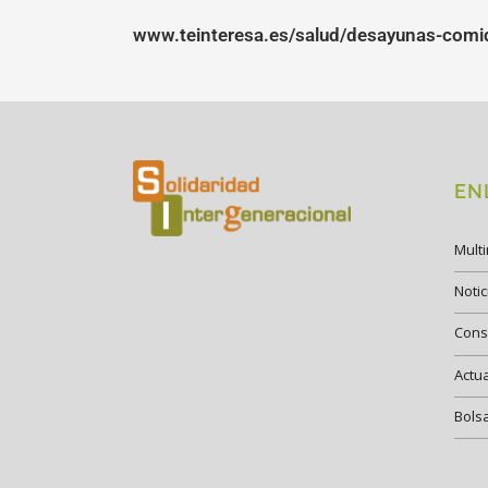
www.teinteresa.es/salud/desayunas-com
EN
Mult
Notic
Cons
Actu
Bols