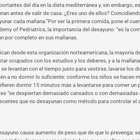
rtantes del día en la dieta mediterránea y, sin embargo, es
n antes de salir de casa. ¿Eres uno de ellos? Coincidiendo 
yunar cada mañana.”Por ser la primera comida, pone el cuerp
demy of Pedriatrics, la importancia del desayuno: “es la co
an por completo en sus mañanas.
ican desde esta organización norteamericana, la mayoría 
estar ocupados con los estudios y los deberes, y a la mañan
se levantan con el tiempo justo para vestirse, lavarse los die
én a no dormir lo suficiente: conforme los niños se hacen 
efieren dormir 15 minutos más a levantarse para comer un pl
es “se despiertan demasiado cansados o con demasiadas 
lescentes que no desayunan como método para controlar el 
desayuno cause aumento de peso que de que lo prevenga: se