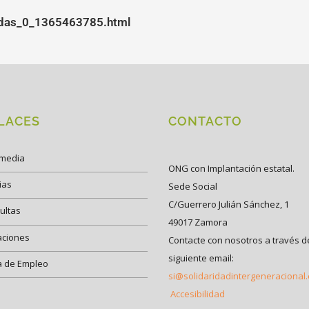
idas_0_1365463785.html
LACES
CONTACTO
imedia
ONG con Implantación estatal.
ias
Sede Social
C/Guerrero Julián Sánchez, 1
ultas
49017 Zamora
aciones
Contacte con nosotros a través d
siguiente email:
a de Empleo
si@solidaridadintergeneracional
Accesibilidad