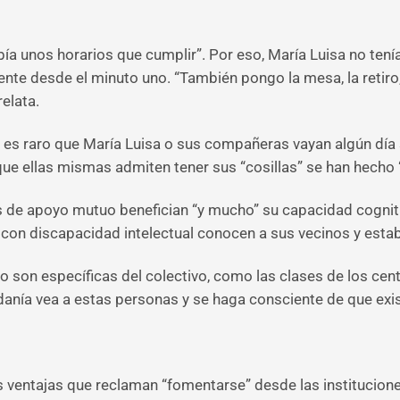
bía unos horarios que cumplir”. Por eso, María Luisa no tení
te desde el minuto uno. “También pongo la mesa, la retiro, 
elata.
es raro que María Luisa o sus compañeras vayan algún día s
nque ellas mismas admiten tener sus “cosillas” se han hecho
es de apoyo mutuo benefician “y mucho” su capacidad cogniti
 con discapacidad intelectual conocen a sus vecinos y esta
 son específicas del colectivo, como las clases de los centr
danía vea a estas personas y se haga consciente de que exis
ventajas que reclaman “fomentarse” desde las instituciones