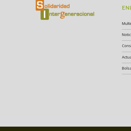
EN
Mult
Notic
Cons
Actu
Bols