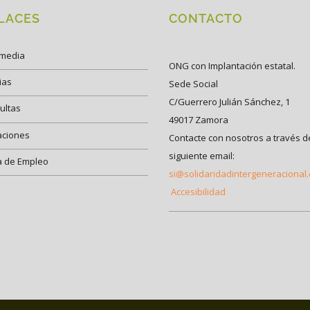
LACES
CONTACTO
imedia
ONG con Implantación estatal.
ias
Sede Social
C/Guerrero Julián Sánchez, 1
ultas
49017 Zamora
aciones
Contacte con nosotros a través d
siguiente email:
a de Empleo
si@solidaridadintergeneracional
Accesibilidad