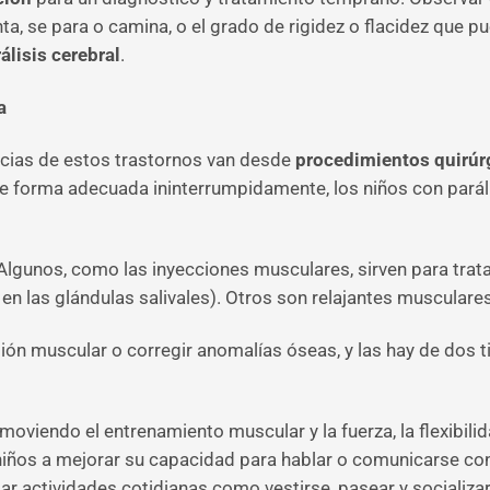
ta, se para o camina, o el grado de rigidez o flacidez que p
álisis cerebral
.
a
ncias de estos trastornos van desde
procedimientos quirúr
n de forma adecuada ininterrumpidamente, los niños con pará
lgunos, como las inyecciones musculares, sirven para trata
en las glándulas salivales). Otros son relajantes musculares
ión muscular o corregir anomalías óseas, y las hay de dos ti
omoviendo el entrenamiento muscular y la fuerza, la flexibilida
 niños a mejorar su capacidad para hablar o comunicarse c
ar actividades cotidianas como vestirse, pasear y socializa