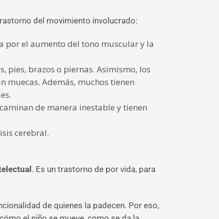
 trastorno del movimiento involucrado:
iza por el aumento del tono muscular y la
, pies, brazos o piernas. Asimismo, los
agan muecas. Además, muchos tienen
es.
en caminan de manera inestable y tienen
sis cerebral.
telectual
. Es un trastorno de por vida, para
ncionalidad de quienes la padecen. Por eso,
 cómo el niño se mueve, como se da la