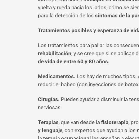
vuelta y rueda hacia los lados, cómo se sien
para la detección de los
síntomas de la par
Tratamientos posibles y esperanza de vid
Los tratamientos para paliar las consecue
rehabilitación
, y se cree que si se aplica
de vida de entre 60 y 80 años.
Medicamentos.
Los hay de muchos tipos. A
reducir el babeo (con inyecciones de botox 
Cirugías.
Pueden ayudar a disminuir la tens
nerviosas.
Terapias
, que van desde la
fisioterapia
, pr
y lenguaje
, con expertos que ayudan a los
la
terapia ocupacional
les enseñan a ejecut