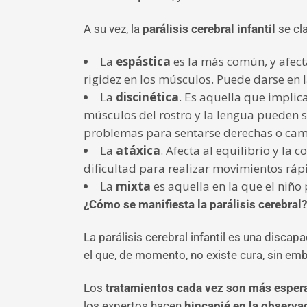
A su vez, la
parálisis cerebral infantil
se cla
La
espástica
es la más común, y afect
rigidez en los músculos. Puede darse en l
La
discinética
. Es aquella que implic
músculos del rostro y la lengua pueden 
problemas para sentarse derechas o cami
La
atáxica
. Afecta al equilibrio y la
dificultad para realizar movimientos rápi
La
mixta
es aquella en la que el niño
¿Cómo se manifiesta la parálisis cerebral?
La parálisis cerebral infantil es una disca
el que, de momento, no existe cura, sin em
Los
tratamientos cada vez son más espe
los expertos hacen
hincapié en la observa