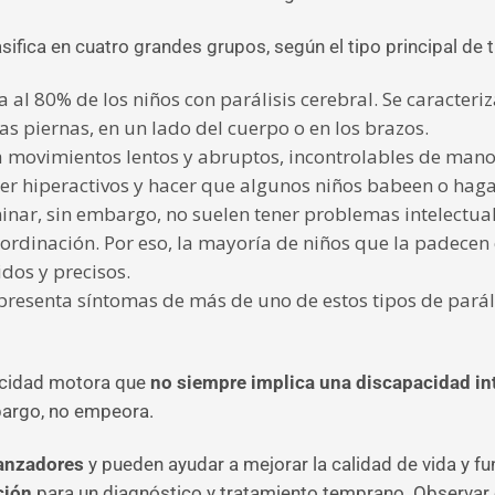
sifica en cuatro grandes grupos, según el tipo principal de
a al 80% de los niños con parálisis cerebral. Se caracter
as piernas, en un lado del cuerpo o en los brazos.
a movimientos lentos y abruptos, incontrolables de manos
ser hiperactivos y hacer que algunos niños babeen o h
nar, sin embargo, no suelen tener problemas intelectual
 coordinación. Por eso, la mayoría de niños que la padec
dos y precisos.
 presenta síntomas de más de uno de estos tipos de paráli
pacidad motora que
no siempre implica una discapacidad in
bargo, no empeora.
ranzadores
y pueden ayudar a mejorar la calidad de vida y fu
ción
para un diagnóstico y tratamiento temprano. Observar