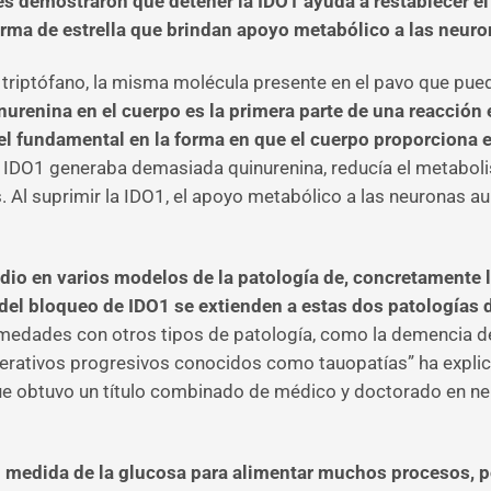
es demostraron que detener la IDO1 ayuda a restablecer e
forma de estrella que brindan apoyo metabólico a las neuro
triptófano, la misma molécula presente en el pavo que pue
nurenina en el cuerpo es la primera parte de una reacción
 fundamental en la forma en que el cuerpo proporciona en
 IDO1 generaba demasiada quinurenina, reducía el metabolis
s. Al suprimir la IDO1, el apoyo metabólico a las neuronas 
udio en varios modelos de la patología de, concretamente 
del bloqueo de IDO1 se extienden a estas dos patologías 
medades con otros tipos de patología, como la demencia d
rativos progresivos conocidos como tauopatías” ha explica
ue obtuvo un título combinado de médico y doctorado en neu
 medida de la glucosa para alimentar muchos procesos, por