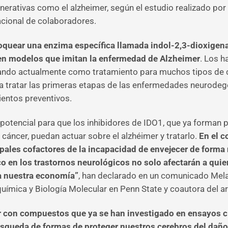
ativas como el alzheimer, según el estudio realizado por 
acional de colaboradores.
oquear una enzima específica llamada indol-2,3-dioxigenas
l en modelos que imitan la enfermedad de Alzheimer
. Los h
lando actualmente como tratamiento para muchos tipos de cá
ra tratar las primeras etapas de las enfermedades neurodeg
ientos preventivos.
otencial para que los inhibidores de IDO1, que ya forman p
 cáncer, puedan actuar sobre el alzhéimer y tratarlo.
En el c
ipales cofactores de la incapacidad de envejecer de forma
o en los trastornos neurológicos no solo afectarán a quie
da nuestra economía”
, han declarado en un comunicado Melan
uímica y Biología Molecular en Penn State y coautora del ar
ar con compuestos que ya se han investigado en ensayos c
úsqueda de formas de proteger nuestros cerebros del daño