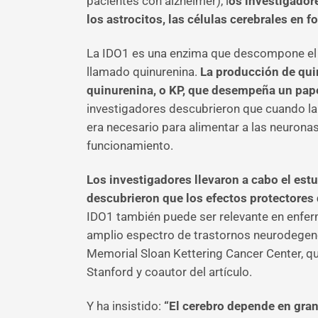
pacientes con alzhéimer), l
os investigador
los astrocitos, las células cerebrales en 
La IDO1 es una enzima que descompone el 
llamado quinurenina.
La producción de qui
quinurenina, o KP, que desempeña un papel
investigadores descubrieron que cuando la
era necesario para alimentar a las neurona
funcionamiento.
Los investigadores llevaron a cabo el est
descubrieron que los efectos protectores 
IDO1 también puede ser relevante en enfer
amplio espectro de trastornos neurodegene
Memorial Sloan Kettering Cancer Center, q
Stanford y coautor del artículo.
Y ha insistido:
“El cerebro depende en gran