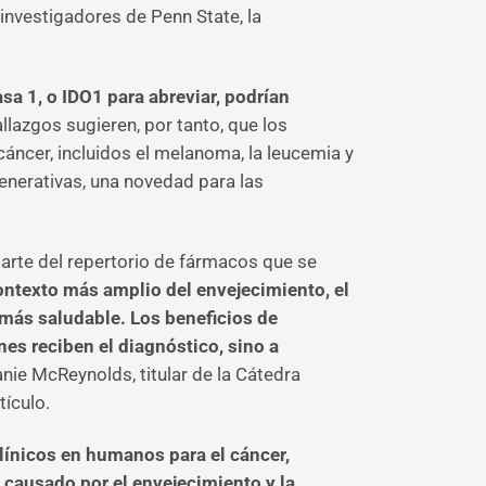
investigadores de Penn State, la
a 1, o IDO1 para abreviar, podrían
allazgos sugieren, por tanto, que los
ncer, incluidos el melanoma, la leucemia y
enerativas, una novedad para las
arte del repertorio de fármacos que se
ontexto más amplio del envejecimiento, el
 más saludable. Los beneficios de
nes reciben el diagnóstico, sino a
ie McReynolds, titular de la Cátedra
tículo.
línicos en humanos para el cáncer,
 causado por el envejecimiento y la