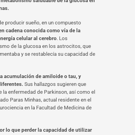
l metabolismo saludable de la glucosa en
nas.
de producir sueño, en un compuesto
 en cadena conocida como vía de la
ergía celular al cerebro
. Los
mo de la glucosa en los astrocitos, que
aumentaba y se restablecía su capacidad de
la acumulación de amiloide o tau, y
diferentes.
Sus hallazgos sugieren que
e la enfermedad de Parkinson, así como el
do Paras Minhas, actual residente en el
rociencia en la Facultad de Medicina de
 lo que perder la capacidad de utilizar