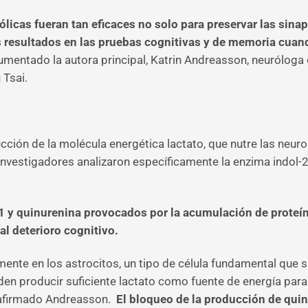
icas fueran tan eficaces no solo para preservar las sinap
s resultados en las pruebas cognitivas y de memoria cu
umentado la autora principal, Katrin Andreasson, neuróloga 
 Tsai.
ducción de la molécula energética lactato, que nutre las ne
nvestigadores analizaron específicamente la enzima indol-2,
 y quinurenina provocados por la acumulación de proteína
l deterioro cognitivo.
amente en los astrocitos, un tipo de célula fundamental que
en producir suficiente lactato como fuente de energía para 
a afirmado Andreasson.
El bloqueo de la producción de qui