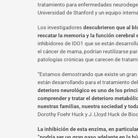
tratamiento para enfermedades neurodegener
Universidad de Stanford y un equipo intern
Los investigadores
descubrieron que al bl
rescatar la memoria y la función cerebra
inhibidores de IDO1 que se están desarrol
el cáncer de mama, podrían reutilizarse pa
patologías crónicas que carecen de tratam
“Estamos demostrando que existe un gran p
están desarrollando para el tratamiento del
deterioro neurológico es uno de los princ
comprender y tratar el deterioro metabólic
nuestras familias, nuestra sociedad y to
Dorothy Foehr Huck y J. Lloyd Huck de Bioq
La inhibición de esta enzima, en particul
“podría ser un gran paso adelante en la b